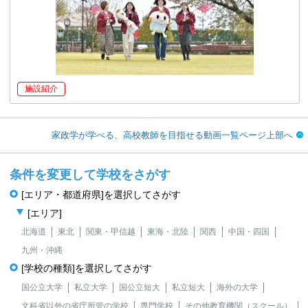
施設紹介
家政学が学べる、高校教師を目指せる動画一覧ページ上部へ
条件を変更して学校をさがす
[エリア・都道府県]を選択してさがす
[エリア]
北海道
東北
関東・甲信越
東海・北陸
関西
中国・四国
九州・沖縄
[学校の種類]を選択してさがす
国公立大学
私立大学
国公立短大
私立短大
海外の大学
文科省以外の省庁所管の学校
専門学校
その他教育機関（スクール）