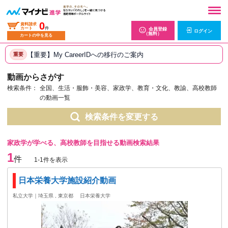
0
資料請求
カート
件
会員登録
ログイン
（無料）
カートの中を見る
【重要】My CareerIDへの移行のご案内
重要
動画からさがす
検索条件：
全国、生活・服飾・美容、家政学、教育・文化、教諭、高校教師
の動画一覧
検索条件を変更する
家政学が学べる、高校教師を目指せる動画検索結果
1
件
1-1件を表示
日本栄養大学施設紹介動画
私立大学｜埼玉県 , 東京都
日本栄養大学