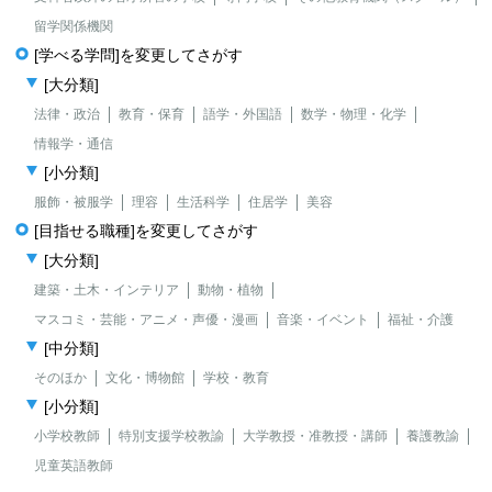
留学関係機関
[学べる学問]を変更してさがす
[大分類]
法律・政治
教育・保育
語学・外国語
数学・物理・化学
情報学・通信
[小分類]
服飾・被服学
理容
生活科学
住居学
美容
[目指せる職種]を変更してさがす
[大分類]
建築・土木・インテリア
動物・植物
マスコミ・芸能・アニメ・声優・漫画
音楽・イベント
福祉・介護
[中分類]
そのほか
文化・博物館
学校・教育
[小分類]
小学校教師
特別支援学校教諭
大学教授・准教授・講師
養護教諭
児童英語教師