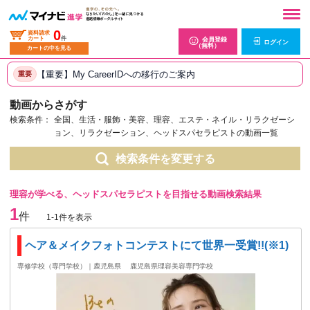
0
資料請求
カート
件
会員登録
ログイン
（無料）
カートの中を見る
【重要】My CareerIDへの移行のご案内
重要
動画からさがす
検索条件：
全国、生活・服飾・美容、理容、エステ・ネイル・リラクゼーシ
ョン、リラクゼーション、ヘッドスパセラピストの動画一覧
検索条件を変更する
理容が学べる、ヘッドスパセラピストを目指せる動画検索結果
1
件
1-1件を表示
ヘア＆メイクフォトコンテストにて世界一受賞!!(※1)
専修学校（専門学校）｜鹿児島県
鹿児島県理容美容専門学校