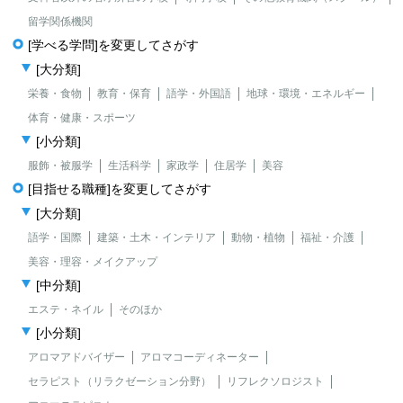
留学関係機関
[学べる学問]を変更してさがす
[大分類]
栄養・食物
教育・保育
語学・外国語
地球・環境・エネルギー
体育・健康・スポーツ
[小分類]
服飾・被服学
生活科学
家政学
住居学
美容
[目指せる職種]を変更してさがす
[大分類]
語学・国際
建築・土木・インテリア
動物・植物
福祉・介護
美容・理容・メイクアップ
[中分類]
エステ・ネイル
そのほか
[小分類]
アロマアドバイザー
アロマコーディネーター
セラピスト（リラクゼーション分野）
リフレクソロジスト