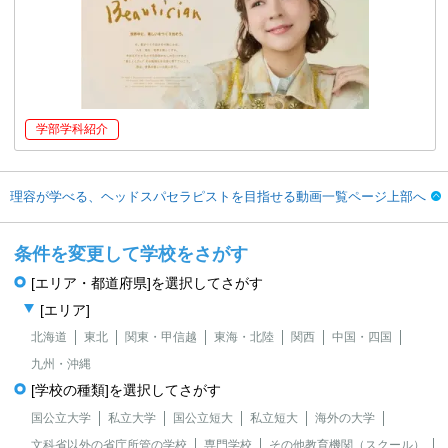
学部学科紹介
理容が学べる、ヘッドスパセラピストを目指せる動画一覧ページ上部へ
条件を変更して学校をさがす
[エリア・都道府県]を選択してさがす
[エリア]
北海道
東北
関東・甲信越
東海・北陸
関西
中国・四国
九州・沖縄
[学校の種類]を選択してさがす
国公立大学
私立大学
国公立短大
私立短大
海外の大学
文科省以外の省庁所管の学校
専門学校
その他教育機関（スクール）