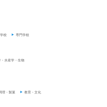
学校
専門学校
学・水産学・生物
調理・製菓
教育・文化