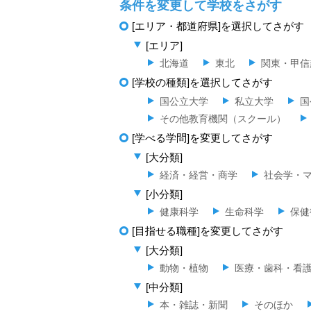
条件を変更して学校をさがす
[エリア・都道府県]を選択してさがす
[エリア]
北海道
東北
関東・甲信
[学校の種類]を選択してさがす
国公立大学
私立大学
国
その他教育機関（スクール）
[学べる学問]を変更してさがす
[大分類]
経済・経営・商学
社会学・
[小分類]
健康科学
生命科学
保健
[目指せる職種]を変更してさがす
[大分類]
動物・植物
医療・歯科・看
[中分類]
本・雑誌・新聞
そのほか