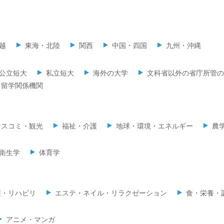
越
東海・北陸
関西
中国・四国
九州・沖縄
公立短大
私立短大
海外の大学
文科省以外の省庁所管の
留学関係機関
マスコミ・観光
福祉・介護
地球・環境・エネルギー
農
衛生学
体育学
護・リハビリ
エステ・ネイル・リラクゼーション
食・栄養・
アニメ・マンガ