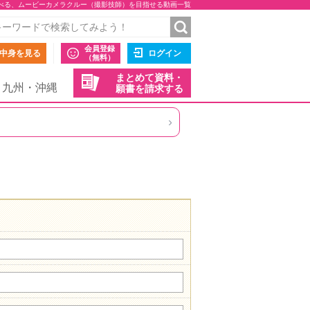
べる、ムービーカメラクルー（撮影技師）を目指せる動画一覧
会員登録
中身を見る
ログイン
（無料）
まとめて資料・
九州・沖縄
願書を請求する
›