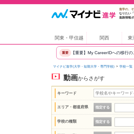
進学の、そ
なりたい「
進路情報ポ
関東・甲信越
関西
東
【重要】My CareerIDへの移行
重要
マイナビ進学(大学・短期大学・専門学校)
学校一覧
動画
からさがす
キーワード
エリア・都道府県
指定する
学校の種類
指定する