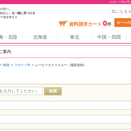
スポーツ学が学
の先へ。
わたし」を一緒に見つける
ータルサイト
0
カートの
資料請求カート
件
海・北陸
北海道
東北
中国・四国
のご案内
動画
スポーツ学
ムービーカメラクルー（撮影技師）