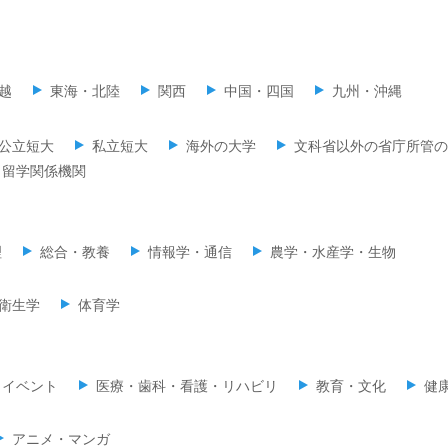
越
東海・北陸
関西
中国・四国
九州・沖縄
公立短大
私立短大
海外の大学
文科省以外の省庁所管の
留学関係機関
理
総合・教養
情報学・通信
農学・水産学・生物
衛生学
体育学
・イベント
医療・歯科・看護・リハビリ
教育・文化
健
アニメ・マンガ