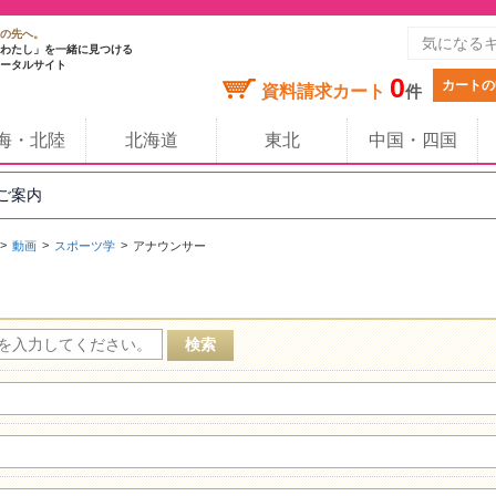
の先へ。
わたし」を一緒に見つける
ータルサイト
0
カートの
資料請求カート
件
海・北陸
北海道
東北
中国・四国
のご案内
動画
スポーツ学
アナウンサー