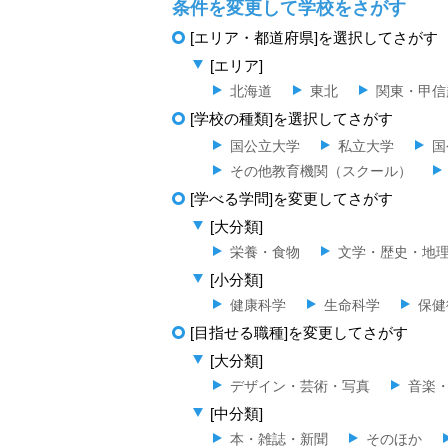
条件を変更して学校をさがす
[エリア・都道府県]を選択してさがす
[エリア]
北海道
東北
関東・甲信
[学校の種類]を選択してさがす
国公立大学
私立大学
国
その他教育機関（スクール）
[学べる学問]を変更してさがす
[大分類]
栄養・食物
文学・歴史・地
[小分類]
健康科学
生命科学
保健
[目指せる職種]を変更してさがす
[大分類]
デザイン・芸術・写真
音楽
[中分類]
本・雑誌・新聞
そのほか