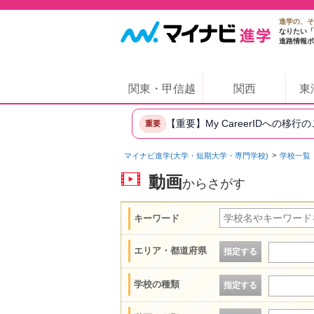
進学の、そ
なりたい「
進路情報ポ
関東・甲信越
関西
東
【重要】My CareerIDへの移行
重要
マイナビ進学(大学・短期大学・専門学校)
学校一覧
動画
からさがす
キーワード
エリア・都道府県
指定する
学校の種類
指定する