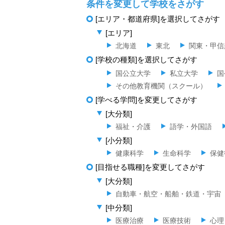
条件を変更して学校をさがす
[エリア・都道府県]を選択してさがす
[エリア]
北海道
東北
関東・甲信
[学校の種類]を選択してさがす
国公立大学
私立大学
国
その他教育機関（スクール）
[学べる学問]を変更してさがす
[大分類]
福祉・介護
語学・外国語
[小分類]
健康科学
生命科学
保健
[目指せる職種]を変更してさがす
[大分類]
自動車・航空・船舶・鉄道・宇宙
[中分類]
医療治療
医療技術
心理