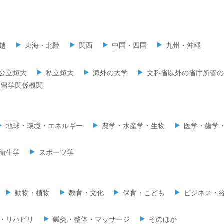
越
東海・北陸
関西
中国・四国
九州・沖縄
公立短大
私立短大
海外の大学
文科省以外の省庁所管の
留学関係機関
地球・環境・エネルギー
農学・水産学・生物
医学・歯学
衛生学
スポーツ学
動物・植物
教育・文化
保育・こども
ビジネス・
・リハビリ
鍼灸・整体・マッサージ
そのほか