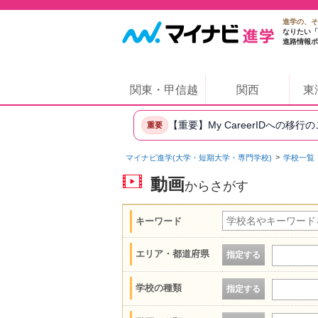
進学の、そ
なりたい「
進路情報ポ
関東・甲信越
関西
東
【重要】My CareerIDへの移行
重要
マイナビ進学(大学・短期大学・専門学校)
学校一覧
動画
からさがす
キーワード
エリア・都道府県
指定する
学校の種類
指定する