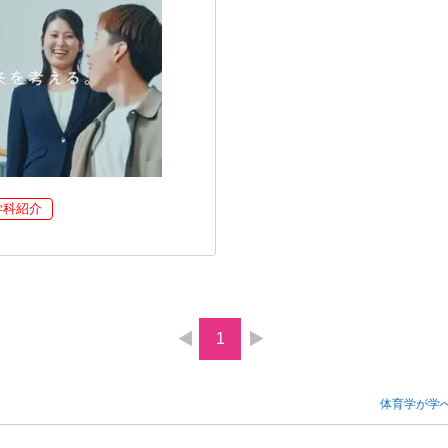
学科紹介
1
体育学が学