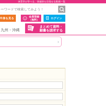
体育学が学べる、保健師を目指せる動画一覧
会員登録
中身を見る
ログイン
（無料）
まとめて資料・
九州・沖縄
願書を請求する
›