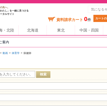
の先へ。
わたし」を一緒に見つける
ータルサイト
0
カートの
資料請求カート
件
海・北陸
北海道
東北
中国・四国
のご案内
動画
体育学
保健師