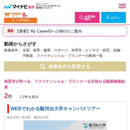
0
資料請求
カート
件
会員登録
ログイン
（無料）
カートの中を見る
【重要】My CareerIDへの移行のご案内
重要
動画からさがす
検索条件：
全国、体育・健康・スポーツ、体育学、ビジネス・経営、金融・
不動産、ファイナンシャル・プランナーの動画一覧
検索条件を変更する
体育学が学べる、ファイナンシャル・プランナーを目指せる動画検索結
果
2
件
1-2件を表示
WEBでわかる駿河台大学キャンパスツアー
私立大学｜埼玉県
駿河台大学