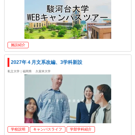
施設紹介
2027年４月文系改編、3学科新設
私立大学｜福岡県
久留米大学
学校説明
キャンパスライフ
学部学科紹介