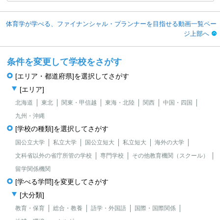
体育学が学べる、ファイナンシャル・プランナーを目指せる動画一覧ペー
ジ上部へ
条件を変更して学校をさがす
[エリア・都道府県]を選択してさがす
[エリア]
北海道
東北
関東・甲信越
東海・北陸
関西
中国・四国
九州・沖縄
[学校の種類]を選択してさがす
国公立大学
私立大学
国公立短大
私立短大
海外の大学
文科省以外の省庁所管の学校
専門学校
その他教育機関（スクール）
留学関係機関
[学べる学問]を変更してさがす
[大分類]
教育・保育
総合・教養
語学・外国語
国際・国際関係