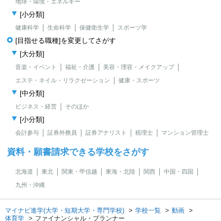
地球・環境・エネルギー
[小分類]
健康科学
生命科学
保健衛生学
スポーツ学
[目指せる職種]を変更してさがす
[大分類]
音楽・イベント
福祉・介護
美容・理容・メイクアップ
エステ・ネイル・リラクゼーション
健康・スポーツ
[中分類]
ビジネス・経営
そのほか
[小分類]
会計参与
証券外務員
証券アナリスト
税理士
マンション管理士
資料・願書請求できる学校をさがす
北海道
東北
関東・甲信越
東海・北陸
関西
中国・四国
九州・沖縄
マイナビ進学(大学・短期大学・専門学校)
学校一覧
動画
体育学
ファイナンシャル・プランナー