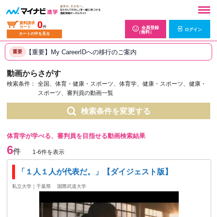
0
資料請求
カート
件
会員登録
ログイン
（無料）
カートの中を見る
【重要】My CareerIDへの移行のご案内
重要
動画からさがす
検索条件：
全国、体育・健康・スポーツ、体育学、健康・スポーツ、健康・
スポーツ、審判員の動画一覧
検索条件を変更する
体育学が学べる、審判員を目指せる動画検索結果
6
件
1-6件を表示
「１人１人が代表だ。」【ダイジェスト版】
私立大学｜千葉県
国際武道大学