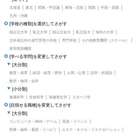
北海道
東北
関東・甲信越
東海・北陸
関西
中国・四国
九州・沖縄
[学校の種類]を選択してさがす
国公立大学
私立大学
国公立短大
私立短大
海外の大学
文科省以外の省庁所管の学校
専門学校
その他教育機関（スクール）
留学関係機関
[学べる学問]を変更してさがす
[大分類]
教育・保育
経済・経営・商学
人間・心理
語学・外国語
数学・物理・化学
[小分類]
健康科学
生命科学
保健衛生学
スポーツ学
[目指せる職種]を変更してさがす
[大分類]
コンピュータ・Web・ゲーム
音楽・イベント
医療・歯科・看護・リハビリ
エステ・ネイル・リラクゼーション