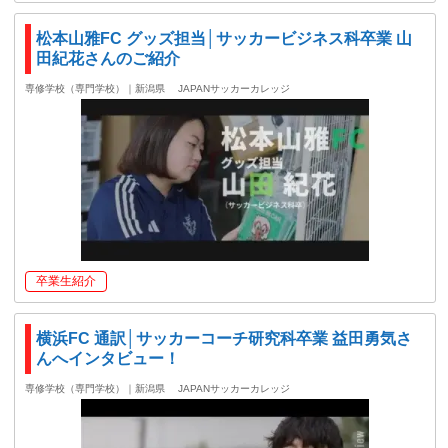
松本山雅FC グッズ担当│サッカービジネス科卒業 山
田紀花さんのご紹介
専修学校（専門学校）｜新潟県
JAPANサッカーカレッジ
卒業生紹介
横浜FC 通訳│サッカーコーチ研究科卒業 益田勇気さ
んへインタビュー！
専修学校（専門学校）｜新潟県
JAPANサッカーカレッジ