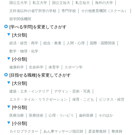
国公立大学
私立大学
国公立短大
私立短大
海外の大学
文科省以外の省庁所管の学校
専門学校
その他教育機関（スクール）
留学関係機関
[学べる学問]を変更してさがす
[大分類]
経済・経営・商学
総合・教養
人間・心理
国際・国際関係
数学・物理・化学
[小分類]
健康科学
生命科学
体育学
スポーツ学
[目指せる職種]を変更してさがす
[大分類]
建築・土木・インテリア
デザイン・芸術・写真
エステ・ネイル・リラクゼーション
保育・こども
ビジネス・経営
[中分類]
医療治療
医療技術
心理・リハビリ
歯科医療
そのほか
[小分類]
カイロプラクター
あん摩マッサージ指圧師
柔道整復師
整体師