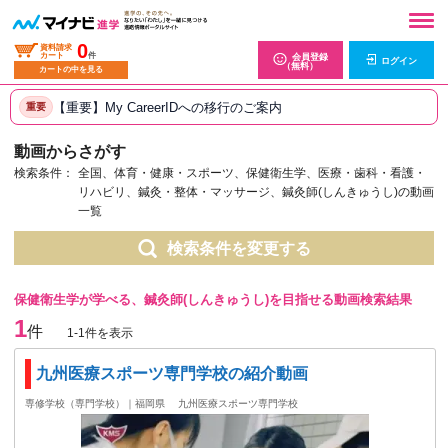
0
資料請求
カート
件
会員登録
ログイン
（無料）
カートの中を見る
【重要】My CareerIDへの移行のご案内
重要
動画からさがす
検索条件：
全国、体育・健康・スポーツ、保健衛生学、医療・歯科・看護・
リハビリ、鍼灸・整体・マッサージ、鍼灸師(しんきゅうし)の動画
一覧
検索条件を変更する
保健衛生学が学べる、鍼灸師(しんきゅうし)を目指せる動画検索結果
1
件
1-1件を表示
九州医療スポーツ専門学校の紹介動画
専修学校（専門学校）｜福岡県
九州医療スポーツ専門学校