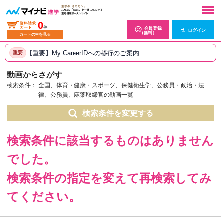
0
資料請求
カート
件
会員登録
ログイン
（無料）
カートの中を見る
【重要】My CareerIDへの移行のご案内
重要
動画からさがす
検索条件：
全国、体育・健康・スポーツ、保健衛生学、公務員・政治・法
律、公務員、麻薬取締官の動画一覧
検索条件を変更する
検索条件に該当するものはありません
でした。
検索条件の指定を変えて再検索してみ
てください。