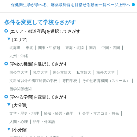
保健衛生学が学べる、麻薬取締官を目指せる動画一覧ページ上部へ
条件を変更して学校をさがす
[エリア・都道府県]を選択してさがす
[エリア]
北海道
東北
関東・甲信越
東海・北陸
関西
中国・四国
九州・沖縄
[学校の種類]を選択してさがす
国公立大学
私立大学
国公立短大
私立短大
海外の大学
文科省以外の省庁所管の学校
専門学校
その他教育機関（スクール）
留学関係機関
[学べる学問]を変更してさがす
[大分類]
文学・歴史・地理
経済・経営・商学
社会学・マスコミ・観光
人間・心理
語学・外国語
[小分類]