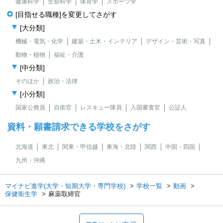
健康科学
生命科学
体育学
スポーツ学
[目指せる職種]を変更してさがす
[大分類]
機械・電気・化学
建築・土木・インテリア
デザイン・芸術・写真
動物・植物
福祉・介護
[中分類]
そのほか
政治・法律
[小分類]
国家公務員
自衛官
レスキュー隊員
入国審査官
公証人
資料・願書請求できる学校をさがす
北海道
東北
関東・甲信越
東海・北陸
関西
中国・四国
九州・沖縄
マイナビ進学(大学・短期大学・専門学校)
学校一覧
動画
保健衛生学
麻薬取締官