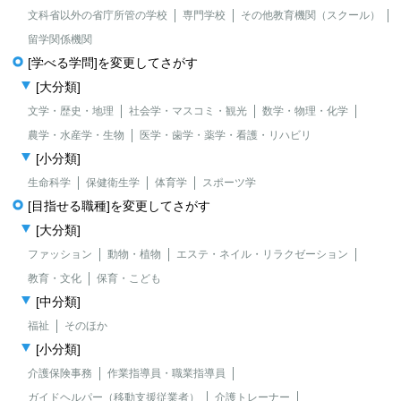
文科省以外の省庁所管の学校
専門学校
その他教育機関（スクール）
留学関係機関
[学べる学問]を変更してさがす
[大分類]
文学・歴史・地理
社会学・マスコミ・観光
数学・物理・化学
農学・水産学・生物
医学・歯学・薬学・看護・リハビリ
[小分類]
生命科学
保健衛生学
体育学
スポーツ学
[目指せる職種]を変更してさがす
[大分類]
ファッション
動物・植物
エステ・ネイル・リラクゼーション
教育・文化
保育・こども
[中分類]
福祉
そのほか
[小分類]
介護保険事務
作業指導員・職業指導員
ガイドヘルパー（移動支援従業者）
介護トレーナー