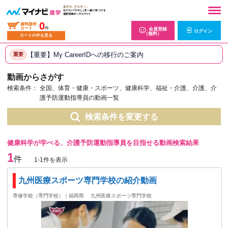
0
資料請求
カート
件
会員登録
ログイン
（無料）
カートの中を見る
【重要】My CareerIDへの移行のご案内
重要
動画からさがす
検索条件：
全国、体育・健康・スポーツ、健康科学、福祉・介護、介護、介
護予防運動指導員の動画一覧
検索条件を変更する
健康科学が学べる、介護予防運動指導員を目指せる動画検索結果
1
件
1-1件を表示
九州医療スポーツ専門学校の紹介動画
専修学校（専門学校）｜福岡県
九州医療スポーツ専門学校