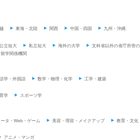
越
東海・北陸
関西
中国・四国
九州・沖縄
公立短大
私立短大
海外の大学
文科省以外の省庁所管の
留学関係機関
語学・外国語
数学・物理・化学
工学・建築
育学
スポーツ学
ータ・Web・ゲーム
美容・理容・メイクアップ
教育・文化
アニメ・マンガ