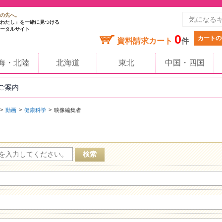
の先へ。
わたし」を一緒に見つける
ータルサイト
0
カートの
資料請求カート
件
海・北陸
北海道
東北
中国・四国
のご案内
動画
健康科学
映像編集者