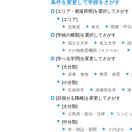
条件を変更して学校をさがす
[エリア・都道府県]を選択してさがす
[エリア]
北海道
東北
関東・甲信
[学校の種類]を選択してさがす
国公立大学
私立大学
国
その他教育機関（スクール）
[学べる学問]を変更してさがす
[大分類]
栄養・食物
教育・保育
[小分類]
生命科学
保健衛生学
体
[目指せる職種]を変更してさがす
[大分類]
公務員・政治・法律
コンピュ
[中分類]
本・雑誌・新聞
そのほか