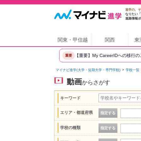
進学の、そ
なりたい「
進路情報ポ
関東・甲信越
関西
東
【重要】My CareerIDへの移行
重要
マイナビ進学(大学・短期大学・専門学校)
学校一覧
動画
からさがす
キーワード
エリア・都道府県
指定する
学校の種類
指定する