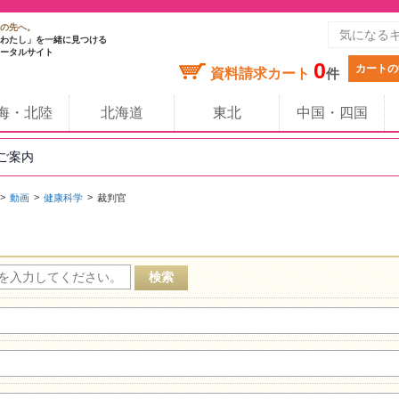
の先へ。
わたし」を一緒に見つける
ータルサイト
0
カートの
資料請求カート
件
海・北陸
北海道
東北
中国・四国
のご案内
動画
健康科学
裁判官