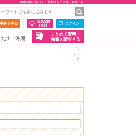
健康科学が学べる、裁判官を目指せる動画一覧
会員登録
中身を見る
ログイン
（無料）
まとめて資料・
九州・沖縄
願書を請求する
›