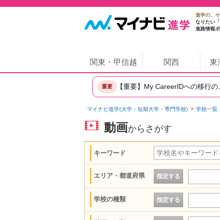
進学の、そ
なりたい「
進路情報ポ
関東・甲信越
関西
東
【重要】My CareerIDへの移行
重要
マイナビ進学(大学・短期大学・専門学校)
学校一覧
動画
からさがす
キーワード
エリア・都道府県
指定する
学校の種類
指定する