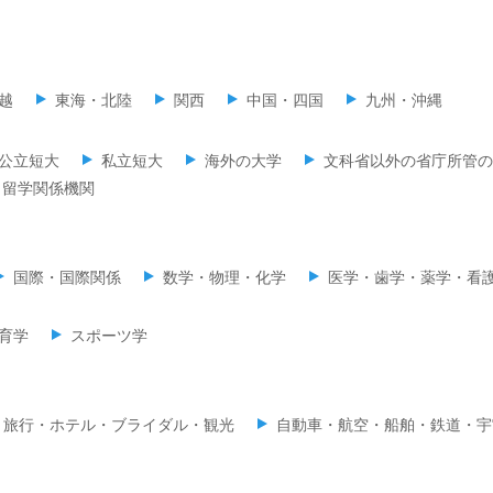
越
東海・北陸
関西
中国・四国
九州・沖縄
公立短大
私立短大
海外の大学
文科省以外の省庁所管の
留学関係機関
国際・国際関係
数学・物理・化学
医学・歯学・薬学・看
育学
スポーツ学
旅行・ホテル・ブライダル・観光
自動車・航空・船舶・鉄道・宇