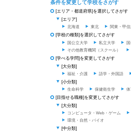
条件を変更して学校をさがす
[エリア・都道府県]を選択してさがす
[エリア]
北海道
東北
関東・甲信
[学校の種類]を選択してさがす
国公立大学
私立大学
国
その他教育機関（スクール）
[学べる学問]を変更してさがす
[大分類]
福祉・介護
語学・外国語
[小分類]
生命科学
保健衛生学
体
[目指せる職種]を変更してさがす
[大分類]
コンピュータ・Web・ゲーム
環境・自然・バイオ
[中分類]