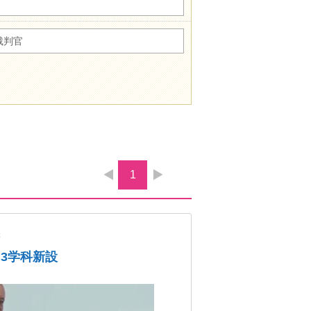
裁判官
1
学
、3学科新設