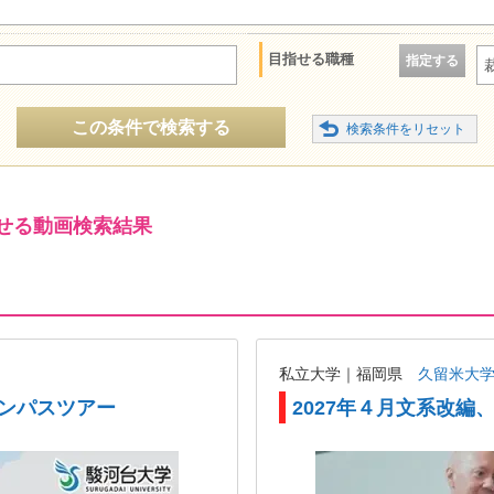
目指せる職種
指定する
この条件で検索する
せる動画検索結果
私立大学｜福岡県
久留米大
ャンパスツアー
2027年４月文系改編