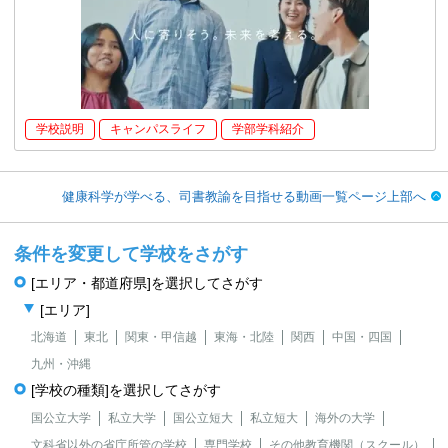
学校説明
キャンパスライフ
学部学科紹介
健康科学が学べる、司書教諭を目指せる動画一覧ページ上部へ
条件を変更して学校をさがす
[エリア・都道府県]を選択してさがす
[エリア]
北海道
東北
関東・甲信越
東海・北陸
関西
中国・四国
九州・沖縄
[学校の種類]を選択してさがす
国公立大学
私立大学
国公立短大
私立短大
海外の大学
文科省以外の省庁所管の学校
専門学校
その他教育機関（スクール）