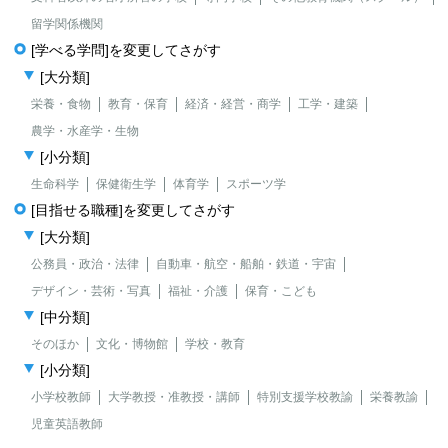
留学関係機関
[学べる学問]を変更してさがす
[大分類]
栄養・食物
教育・保育
経済・経営・商学
工学・建築
農学・水産学・生物
[小分類]
生命科学
保健衛生学
体育学
スポーツ学
[目指せる職種]を変更してさがす
[大分類]
公務員・政治・法律
自動車・航空・船舶・鉄道・宇宙
デザイン・芸術・写真
福祉・介護
保育・こども
[中分類]
そのほか
文化・博物館
学校・教育
[小分類]
小学校教師
大学教授・准教授・講師
特別支援学校教諭
栄養教諭
児童英語教師