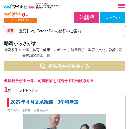
0
資料請求
カート
件
会員登録
ログイン
（無料）
カートの中を見る
【重要】My CareerIDへの移行のご案内
重要
動画からさがす
検索条件：
全国、体育・健康・スポーツ、健康科学、教育・文化、教諭、司
書教諭の動画一覧
検索条件を変更する
健康科学が学べる、司書教諭を目指せる動画検索結果
1
件
1-1件を表示
2027年４月文系改編、3学科新設
私立大学｜福岡県
久留米大学