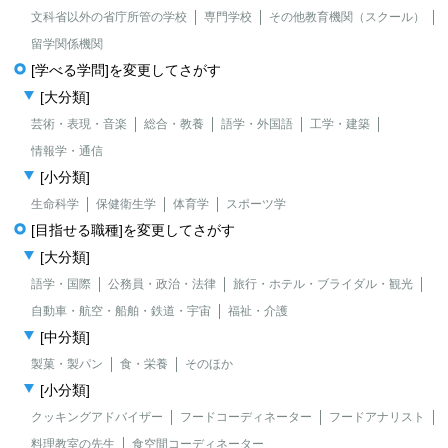
文科省以外の省庁所管の学校
専門学校
その他教育機関（スクール）
留学関係機関
[学べる学問]を変更してさがす
[大分類]
芸術・表現・音楽
総合・教養
語学・外国語
工学・建築
情報学・通信
[小分類]
生命科学
保健衛生学
体育学
スポーツ学
[目指せる職種]を変更してさがす
[大分類]
語学・国際
公務員・政治・法律
旅行・ホテル・ブライダル・観光
自動車・航空・船舶・鉄道・宇宙
福祉・介護
[中分類]
製菓・製パン
食・栄養
そのほか
[小分類]
クッキングアドバイザー
フードコーディネーター
フードアナリスト
料理教室の先生
食空間コーディネーター