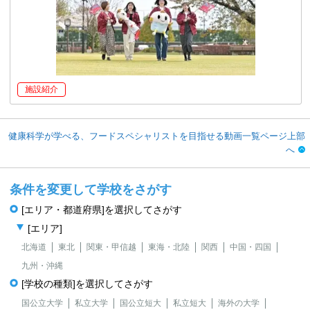
施設紹介
健康科学が学べる、フードスペシャリストを目指せる動画一覧ページ上部
へ
条件を変更して学校をさがす
[エリア・都道府県]を選択してさがす
[エリア]
北海道
東北
関東・甲信越
東海・北陸
関西
中国・四国
九州・沖縄
[学校の種類]を選択してさがす
国公立大学
私立大学
国公立短大
私立短大
海外の大学