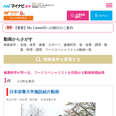
0
資料請求
カート
件
会員登録
ログイン
（無料）
カートの中を見る
【重要】My CareerIDへの移行のご案内
重要
動画からさがす
検索条件：
全国、体育・健康・スポーツ、健康科学、食・栄養・調理・製
菓、料理・調理、フードスペシャリストの動画一覧
検索条件を変更する
健康科学が学べる、フードスペシャリストを目指せる動画検索結果
1
件
1-1件を表示
日本栄養大学施設紹介動画
私立大学｜埼玉県 , 東京都
日本栄養大学