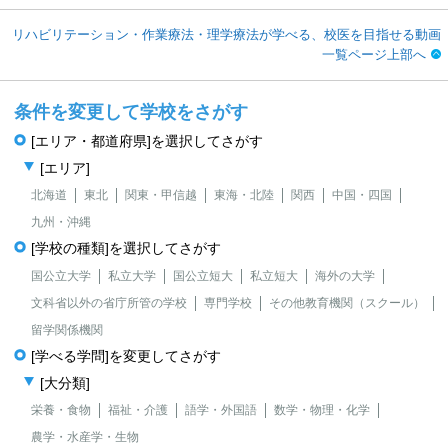
リハビリテーション・作業療法・理学療法が学べる、校医を目指せる動画
一覧ページ上部へ
条件を変更して学校をさがす
[エリア・都道府県]を選択してさがす
[エリア]
北海道
東北
関東・甲信越
東海・北陸
関西
中国・四国
九州・沖縄
[学校の種類]を選択してさがす
国公立大学
私立大学
国公立短大
私立短大
海外の大学
文科省以外の省庁所管の学校
専門学校
その他教育機関（スクール）
留学関係機関
[学べる学問]を変更してさがす
[大分類]
栄養・食物
福祉・介護
語学・外国語
数学・物理・化学
農学・水産学・生物