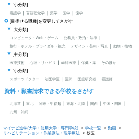
[小分類]
看護学
言語聴覚学
薬学
医学
歯学
[目指せる職種]を変更してさがす
[大分類]
コンピュータ・Web・ゲーム
公務員・政治・法律
旅行・ホテル・ブライダル・観光
デザイン・芸術・写真
動物・植物
[中分類]
医療技術
心理・リハビリ
歯科医療
保健・薬
そのほか
[小分類]
スポーツドクター
法医学医
医師
医療研究者
看護師
資料・願書請求できる学校をさがす
北海道
東北
関東・甲信越
東海・北陸
関西
中国・四国
九州・沖縄
マイナビ進学(大学・短期大学・専門学校)
学校一覧
動画
リハビリテーション・作業療法・理学療法
校医