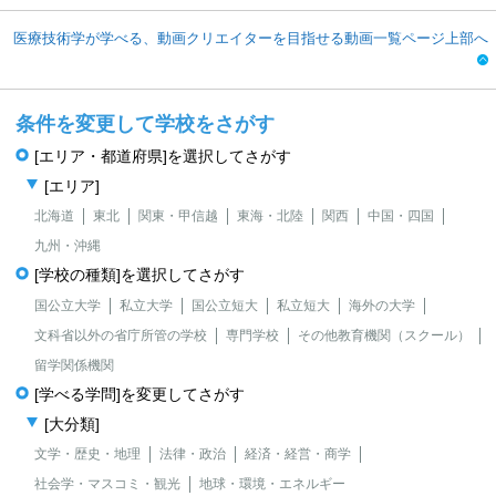
医療技術学が学べる、動画クリエイターを目指せる動画一覧ページ上部へ
条件を変更して学校をさがす
[エリア・都道府県]を選択してさがす
[エリア]
北海道
東北
関東・甲信越
東海・北陸
関西
中国・四国
九州・沖縄
[学校の種類]を選択してさがす
国公立大学
私立大学
国公立短大
私立短大
海外の大学
文科省以外の省庁所管の学校
専門学校
その他教育機関（スクール）
留学関係機関
[学べる学問]を変更してさがす
[大分類]
文学・歴史・地理
法律・政治
経済・経営・商学
社会学・マスコミ・観光
地球・環境・エネルギー