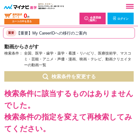
0
資料請求
カート
件
会員登録
ログイン
（無料）
カートの中を見る
【重要】My CareerIDへの移行のご案内
重要
動画からさがす
検索条件：
全国、医学・歯学・薬学・看護・リハビリ、医療技術学、マスコ
ミ・芸能・アニメ・声優・漫画、映画・テレビ、動画クリエイタ
ーの動画一覧
検索条件を変更する
検索条件に該当するものはありません
でした。
検索条件の指定を変えて再検索してみ
てください。