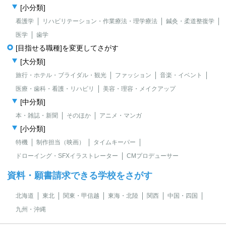
[小分類]
看護学
リハビリテーション・作業療法・理学療法
鍼灸・柔道整復学
医学
歯学
[目指せる職種]を変更してさがす
[大分類]
旅行・ホテル・ブライダル・観光
ファッション
音楽・イベント
医療・歯科・看護・リハビリ
美容・理容・メイクアップ
[中分類]
本・雑誌・新聞
そのほか
アニメ・マンガ
[小分類]
特機
制作担当（映画）
タイムキーパー
ドローイング・SFXイラストレーター
CMプロデューサー
資料・願書請求できる学校をさがす
北海道
東北
関東・甲信越
東海・北陸
関西
中国・四国
九州・沖縄