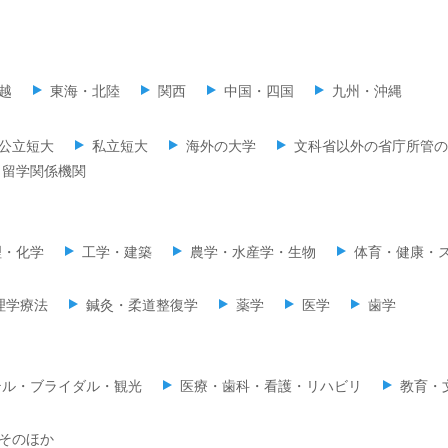
越
東海・北陸
関西
中国・四国
九州・沖縄
公立短大
私立短大
海外の大学
文科省以外の省庁所管の
留学関係機関
理・化学
工学・建築
農学・水産学・生物
体育・健康・
理学療法
鍼灸・柔道整復学
薬学
医学
歯学
テル・ブライダル・観光
医療・歯科・看護・リハビリ
教育・
そのほか