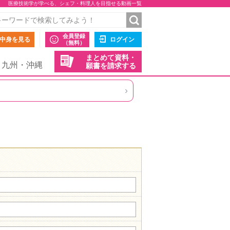
医療技術学が学べる、シェフ・料理人を目指せる動画一覧
会員登録
中身を見る
ログイン
（無料）
まとめて資料・
九州・沖縄
願書を請求する
›