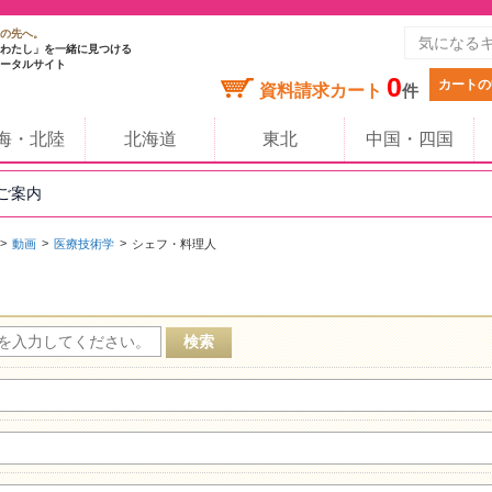
の先へ。
わたし」を一緒に見つける
ータルサイト
0
カートの
資料請求カート
件
海・北陸
北海道
東北
中国・四国
のご案内
動画
医療技術学
シェフ・料理人