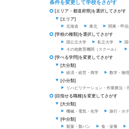
条件を変更して学校をさがす
[エリア・都道府県]を選択してさがす
[エリア]
北海道
東北
関東・甲信
[学校の種類]を選択してさがす
国公立大学
私立大学
国
その他教育機関（スクール）
[学べる学問]を変更してさがす
[大分類]
経済・経営・商学
数学・物
[小分類]
リハビリテーション・作業療法・
[目指せる職種]を変更してさがす
[大分類]
機械・電気・化学
旅行・ホ
[中分類]
製菓・製パン
食・栄養