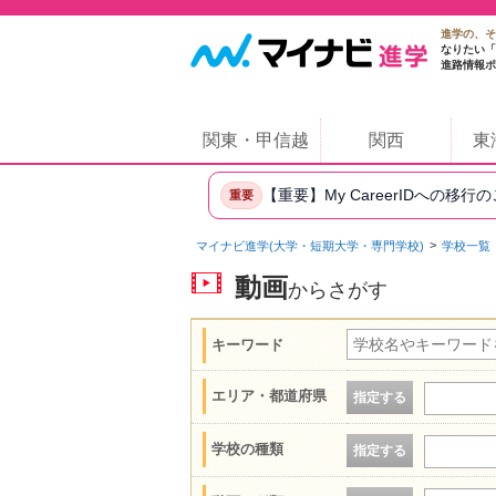
進学の、そ
なりたい「
進路情報ポ
関東・甲信越
関西
東
【重要】My CareerIDへの移行
重要
マイナビ進学(大学・短期大学・専門学校)
学校一覧
動画
からさがす
キーワード
エリア・都道府県
指定する
学校の種類
指定する