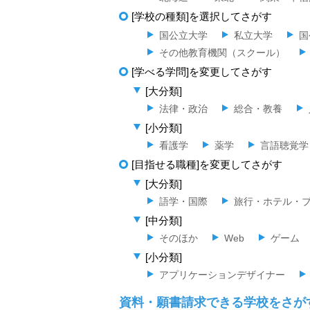
[学校の種類]を選択してさがす
国公立大学
私立大学
国
その他教育機関（スクール）
[学べる学問]を変更してさがす
[大分類]
法律・政治
総合・教養
[小分類]
看護学
薬学
言語聴覚学
[目指せる職種]を変更してさがす
[大分類]
語学・国際
旅行・ホテル・
[中分類]
そのほか
Web
ゲーム
[小分類]
アプリケーションデザイナー
資料・願書請求できる学校をさが