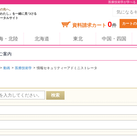
医療技術学が学べる
の先へ。
わたし」を一緒に見つける
ータルサイト
0
カートの
資料請求カート
件
海・北陸
北海道
東北
中国・四国
のご案内
動画
医療技術学
情報セキュリティーアドミニストレータ