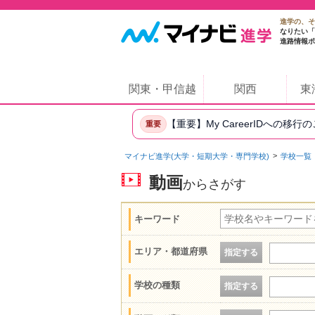
進学の、そ
なりたい「
進路情報ポ
関東・甲信越
関西
東
【重要】My CareerIDへの移行
重要
マイナビ進学(大学・短期大学・専門学校)
学校一覧
動画
からさがす
キーワード
エリア・都道府県
指定する
学校の種類
指定する