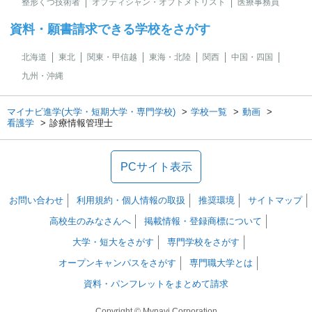
整形くつ技術者
オプティシャン・オプトメトリスト
医療事務員
資料・願書請求できる学校をさがす
北海道
東北
関東・甲信越
東海・北陸
関西
中国・四国
九州・沖縄
マイナビ進学(大学・短期大学・専門学校)
学校一覧
動画
看護学
診療情報管理士
PCサイト表示
お問い合わせ
利用規約・個人情報の取扱
推奨環境
サイトマップ
高校生のみなさんへ
掲載情報・登録商標について
大学・短大をさがす
専門学校をさがす
オープンキャンパスをさがす
専門職大学とは
資料・パンフレットをまとめて請求
Copyright © Mynavi Corporation