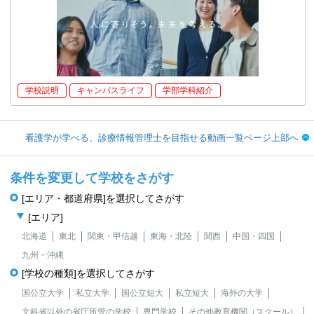
学校説明
キャンパスライフ
学部学科紹介
看護学が学べる、診療情報管理士を目指せる動画一覧ページ上部へ
条件を変更して学校をさがす
[エリア・都道府県]を選択してさがす
[エリア]
北海道
東北
関東・甲信越
東海・北陸
関西
中国・四国
九州・沖縄
[学校の種類]を選択してさがす
国公立大学
私立大学
国公立短大
私立短大
海外の大学
文科省以外の省庁所管の学校
専門学校
その他教育機関（スクール）