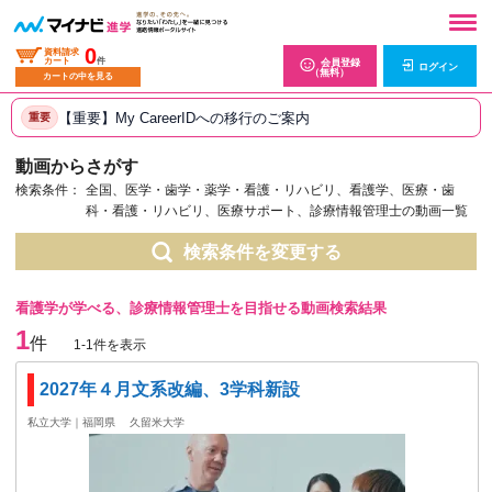
0
資料請求
カート
件
会員登録
ログイン
（無料）
カートの中を見る
【重要】My CareerIDへの移行のご案内
重要
動画からさがす
検索条件：
全国、医学・歯学・薬学・看護・リハビリ、看護学、医療・歯
科・看護・リハビリ、医療サポート、診療情報管理士の動画一覧
検索条件を変更する
看護学が学べる、診療情報管理士を目指せる動画検索結果
1
件
1-1件を表示
2027年４月文系改編、3学科新設
私立大学｜福岡県
久留米大学