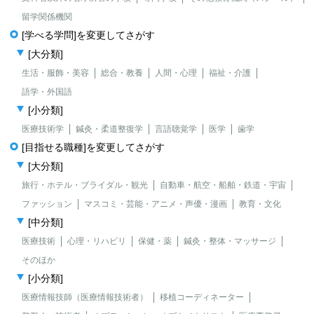
留学関係機関
[学べる学問]を変更してさがす
[大分類]
生活・服飾・美容
総合・教養
人間・心理
福祉・介護
語学・外国語
[小分類]
医療技術学
鍼灸・柔道整復学
言語聴覚学
医学
歯学
[目指せる職種]を変更してさがす
[大分類]
旅行・ホテル・ブライダル・観光
自動車・航空・船舶・鉄道・宇宙
ファッション
マスコミ・芸能・アニメ・声優・漫画
教育・文化
[中分類]
医療技術
心理・リハビリ
保健・薬
鍼灸・整体・マッサージ
そのほか
[小分類]
医療情報技師（医療情報技術者）
移植コーディネーター