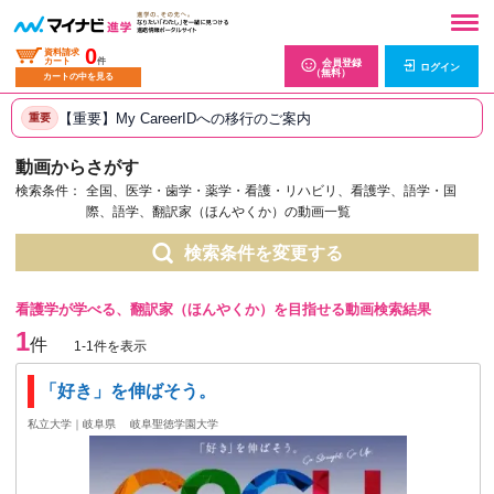
0
資料請求
カート
件
会員登録
ログイン
（無料）
カートの中を見る
【重要】My CareerIDへの移行のご案内
重要
動画からさがす
検索条件：
全国、医学・歯学・薬学・看護・リハビリ、看護学、語学・国
際、語学、翻訳家（ほんやくか）の動画一覧
検索条件を変更する
看護学が学べる、翻訳家（ほんやくか）を目指せる動画検索結果
1
件
1-1件を表示
「好き」を伸ばそう。
私立大学｜岐阜県
岐阜聖徳学園大学