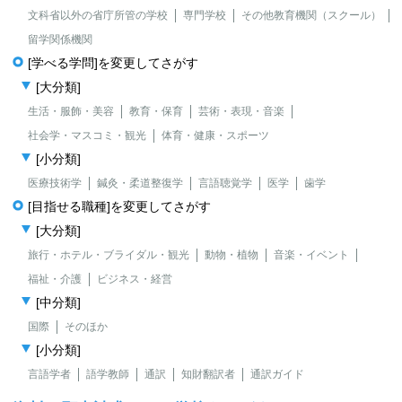
文科省以外の省庁所管の学校
専門学校
その他教育機関（スクール）
留学関係機関
[学べる学問]を変更してさがす
[大分類]
生活・服飾・美容
教育・保育
芸術・表現・音楽
社会学・マスコミ・観光
体育・健康・スポーツ
[小分類]
医療技術学
鍼灸・柔道整復学
言語聴覚学
医学
歯学
[目指せる職種]を変更してさがす
[大分類]
旅行・ホテル・ブライダル・観光
動物・植物
音楽・イベント
福祉・介護
ビジネス・経営
[中分類]
国際
そのほか
[小分類]
言語学者
語学教師
通訳
知財翻訳者
通訳ガイド