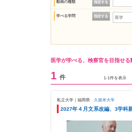
動画の種類
指定する
学べる学問
指定する
医学
医学が学べる、検察官を目指せる
1
件
1-1件を表示
私立大学｜福岡県
久留米大学
2027年４月文系改編、3学科