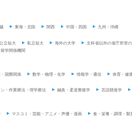
越
東海・北陸
関西
中国・四国
九州・沖縄
公立短大
私立短大
海外の大学
文科省以外の省庁所管の
留学関係機関
際・国際関係
数学・物理・化学
情報学・通信
体育・健
ョン・作業療法・理学療法
鍼灸・柔道整復学
言語聴覚学
学
マスコミ・芸能・アニメ・声優・漫画
食・栄養・調理・製