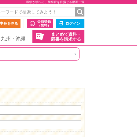
医学が学べる、検察官を目指せる動画一覧
会員登録
中身を見る
ログイン
（無料）
まとめて資料・
九州・沖縄
願書を請求する
›