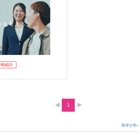
学科紹介
1
医学が学