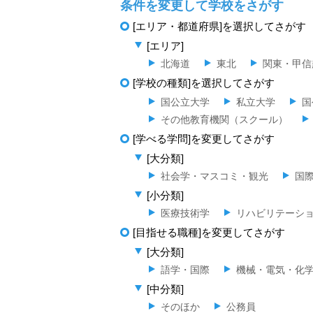
条件を変更して学校をさがす
[エリア・都道府県]を選択してさがす
[エリア]
北海道
東北
関東・甲信
[学校の種類]を選択してさがす
国公立大学
私立大学
国
その他教育機関（スクール）
[学べる学問]を変更してさがす
[大分類]
社会学・マスコミ・観光
国
[小分類]
医療技術学
リハビリテーシ
[目指せる職種]を変更してさがす
[大分類]
語学・国際
機械・電気・化
[中分類]
そのほか
公務員