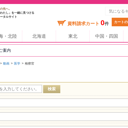
の先へ。
わたし」を一緒に見つける
ータルサイト
0
カートの
資料請求カート
件
海・北陸
北海道
東北
中国・四国
のご案内
動画
医学
検察官