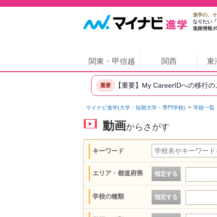
進学の、そ
なりたい「
進路情報ポ
関東・甲信越
関西
東
【重要】My CareerIDへの移行
重要
マイナビ進学(大学・短期大学・専門学校)
学校一覧
動画
からさがす
キーワード
エリア・都道府県
指定する
学校の種類
指定する