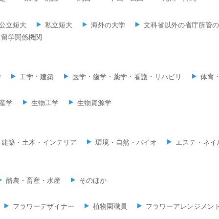
公立短大
私立短大
海外の大学
文科省以外の省庁所管の
留学関係機関
学
工学・建築
医学・歯学・薬学・看護・リハビリ
体育
産学
生物工学
生物資源学
建築・土木・インテリア
環境・自然・バイオ
エステ・ネイ
酪農・畜産・水産
そのほか
フラワーデザイナー
植物園職員
フラワーアレンジメン