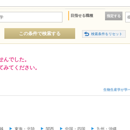
目指せる職種
指定する
学
この条件で検索する
せんでした。
てみてください。
生物生産学が学
越
東海・北陸
関西
中国・四国
九州・沖縄