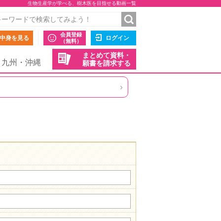
生物生産学が学べる、樹木医を目指せる動画一覧
会員登録
中身を見る
ログイン
（無料）
まとめて資料・
九州・沖縄
願書を請求する
›