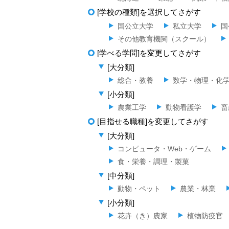
[学校の種類]を選択してさがす
国公立大学
私立大学
国
その他教育機関（スクール）
[学べる学問]を変更してさがす
[大分類]
総合・教養
数学・物理・化
[小分類]
農業工学
動物看護学
畜
[目指せる職種]を変更してさがす
[大分類]
コンピュータ・Web・ゲーム
食・栄養・調理・製菓
[中分類]
動物・ペット
農業・林業
[小分類]
花卉（き）農家
植物防疫官