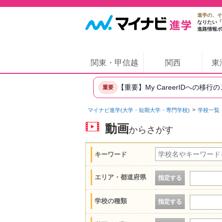
進学の、そ
なりたい「
進路情報ポ
関東・甲信越
関西
東
【重要】My CareerIDへの移行
重要
マイナビ進学(大学・短期大学・専門学校)
学校一覧
動画
からさがす
キーワード
エリア・都道府県
指定する
学校の種類
指定する