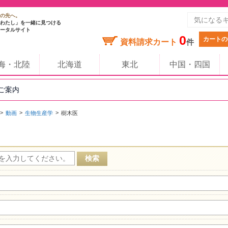
の先へ。
わたし」を一緒に見つける
ータルサイト
0
カートの
資料請求カート
件
海・北陸
北海道
東北
中国・四国
のご案内
動画
生物生産学
樹木医