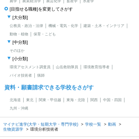
農学
農業経済学
農芸化学
畜産学
水産学
[目指せる職種]を変更してさがす
[大分類]
公務員・政治・法律
機械・電気・化学
建築・土木・インテリア
動物・植物
保育・こども
[中分類]
そのほか
[小分類]
環境アセスメント調査員
山岳救助隊員
環境教育指導者
バイオ技術者
猟師
資料・願書請求できる学校をさがす
北海道
東北
関東・甲信越
東海・北陸
関西
中国・四国
九州・沖縄
マイナビ進学(大学・短期大学・専門学校)
学校一覧
動画
生物資源学
環境分析技術者