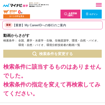
0
資料請求
カート
件
会員登録
ログイン
（無料）
カートの中を見る
【重要】My CareerIDへの移行のご案内
重要
動画からさがす
検索条件：
全国、農学・水産学・生物、生物資源学、環境・自然・バイオ、
環境・自然・バイオ、環境分析技術者の動画一覧
検索条件を変更する
検索条件に該当するものはありません
でした。
検索条件の指定を変えて再検索してみ
てください。