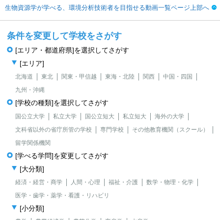
生物資源学が学べる、環境分析技術者を目指せる動画一覧ページ上部へ
条件を変更して学校をさがす
[エリア・都道府県]を選択してさがす
[エリア]
北海道
東北
関東・甲信越
東海・北陸
関西
中国・四国
九州・沖縄
[学校の種類]を選択してさがす
国公立大学
私立大学
国公立短大
私立短大
海外の大学
文科省以外の省庁所管の学校
専門学校
その他教育機関（スクール）
留学関係機関
[学べる学問]を変更してさがす
[大分類]
経済・経営・商学
人間・心理
福祉・介護
数学・物理・化学
医学・歯学・薬学・看護・リハビリ
[小分類]