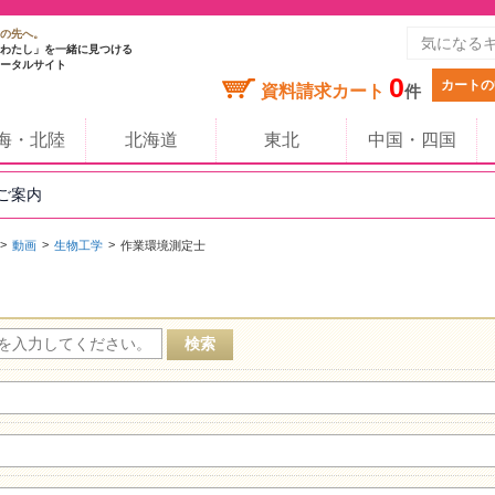
の先へ。
わたし」を一緒に見つける
ータルサイト
0
カートの
資料請求カート
件
海・北陸
北海道
東北
中国・四国
のご案内
動画
生物工学
作業環境測定士