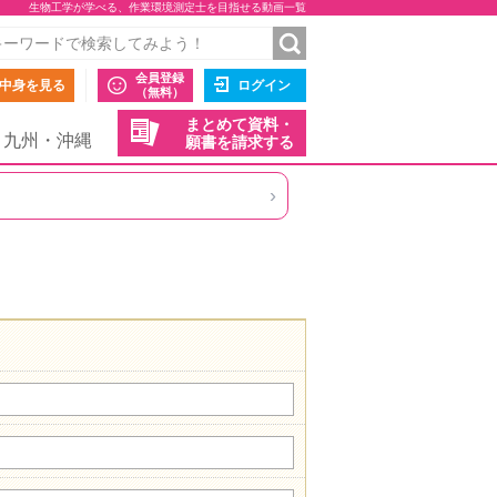
生物工学が学べる、作業環境測定士を目指せる動画一覧
会員登録
中身を見る
ログイン
（無料）
まとめて資料・
九州・沖縄
願書を請求する
›