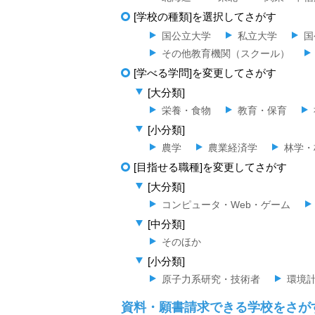
[学校の種類]を選択してさがす
国公立大学
私立大学
国
その他教育機関（スクール）
[学べる学問]を変更してさがす
[大分類]
栄養・食物
教育・保育
[小分類]
農学
農業経済学
林学・
[目指せる職種]を変更してさがす
[大分類]
コンピュータ・Web・ゲーム
[中分類]
そのほか
[小分類]
原子力系研究・技術者
環境
資料・願書請求できる学校をさが