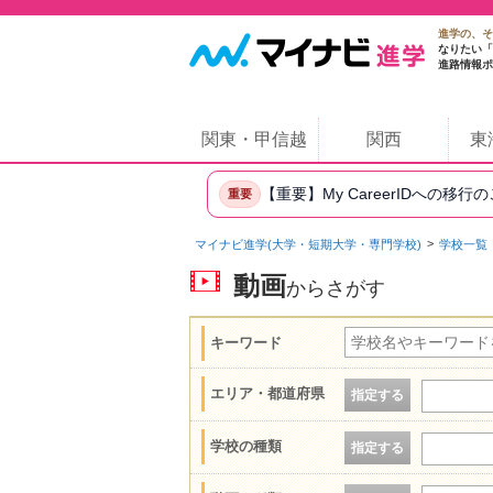
進学の、そ
なりたい「
進路情報ポ
関東・甲信越
関西
東
【重要】My CareerIDへの移行
重要
マイナビ進学(大学・短期大学・専門学校)
学校一覧
動画
からさがす
キーワード
エリア・都道府県
指定する
学校の種類
指定する