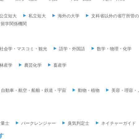
公立短大
私立短大
海外の大学
文科省以外の省庁所管の
留学関係機関
社会学・マスコミ・観光
語学・外国語
数学・物理・化学
林産学
農芸化学
畜産学
自動車・航空・船舶・鉄道・宇宙
動物・植物
美容・理容・
計量士
パークレンジャー
臭気判定士
ネイチャーガイド
す