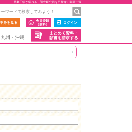
農業工学が学べる、調査研究員を目指せる動画一覧
会員登録
中身を見る
ログイン
（無料）
まとめて資料・
九州・沖縄
願書を請求する
›