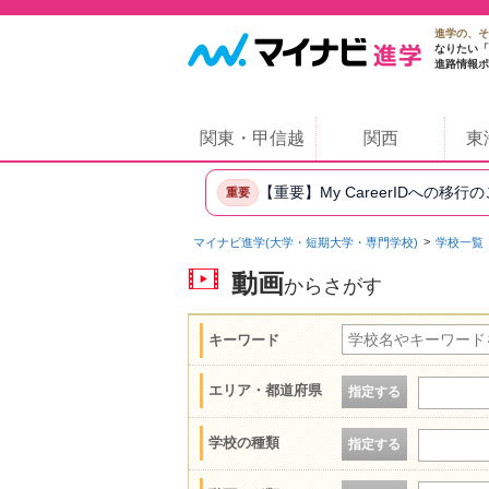
進学の、そ
なりたい「
進路情報ポ
関東・甲信越
関西
東
【重要】My CareerIDへの移行
重要
マイナビ進学(大学・短期大学・専門学校)
学校一覧
動画
からさがす
キーワード
エリア・都道府県
指定する
学校の種類
指定する