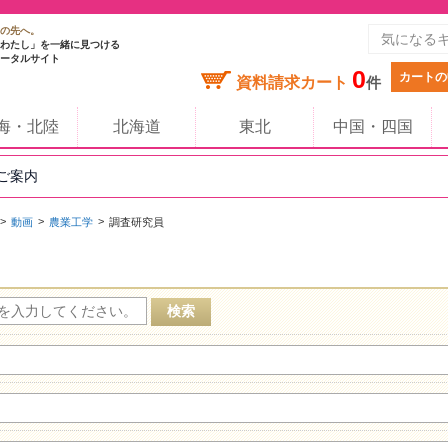
の先へ。
わたし」を一緒に見つける
ータルサイト
0
カートの
資料請求カート
件
海・北陸
北海道
東北
中国・四国
のご案内
動画
農業工学
調査研究員