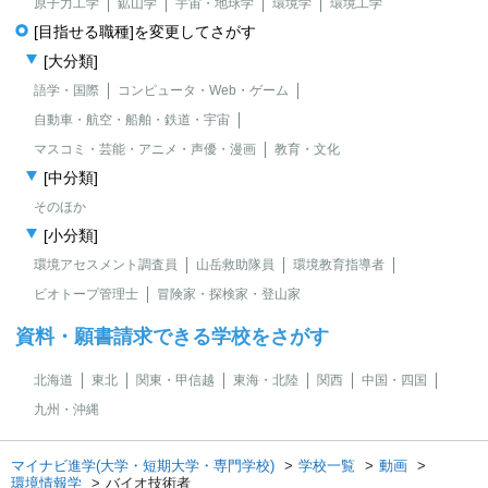
原子力工学
鉱山学
宇宙・地球学
環境学
環境工学
[目指せる職種]を変更してさがす
[大分類]
語学・国際
コンピュータ・Web・ゲーム
自動車・航空・船舶・鉄道・宇宙
マスコミ・芸能・アニメ・声優・漫画
教育・文化
[中分類]
そのほか
[小分類]
環境アセスメント調査員
山岳救助隊員
環境教育指導者
ビオトープ管理士
冒険家・探検家・登山家
資料・願書請求できる学校をさがす
北海道
東北
関東・甲信越
東海・北陸
関西
中国・四国
九州・沖縄
マイナビ進学(大学・短期大学・専門学校)
学校一覧
動画
環境情報学
バイオ技術者