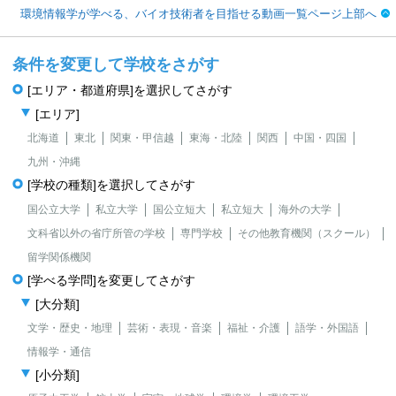
環境情報学が学べる、バイオ技術者を目指せる動画一覧ページ上部へ
条件を変更して学校をさがす
[エリア・都道府県]を選択してさがす
[エリア]
北海道
東北
関東・甲信越
東海・北陸
関西
中国・四国
九州・沖縄
[学校の種類]を選択してさがす
国公立大学
私立大学
国公立短大
私立短大
海外の大学
文科省以外の省庁所管の学校
専門学校
その他教育機関（スクール）
留学関係機関
[学べる学問]を変更してさがす
[大分類]
文学・歴史・地理
芸術・表現・音楽
福祉・介護
語学・外国語
情報学・通信
[小分類]