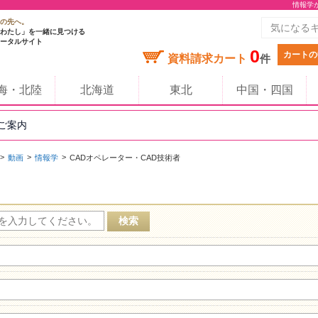
情報学
の先へ。
わたし」を一緒に見つける
ータルサイト
0
カートの
資料請求カート
件
海・北陸
北海道
東北
中国・四国
のご案内
動画
情報学
CADオペレーター・CAD技術者