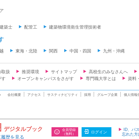
ア
建築士
配管工
建築物環境衛生管理技術者
す
越
東海・北陸
関西
中国・四国
九州・沖縄
の取扱
推奨環境
サイトマップ
高校生のみなさんへ
がす
オープンキャンパスをさがす
専門職大学とは
資料
n
会社概要
アクセス
サスティナビリティ
採用
グループ企業
個人情報
デジタルブック
ID、パ
会員登録
ログイン
（無料）
忘れた方
覧履歴を見る