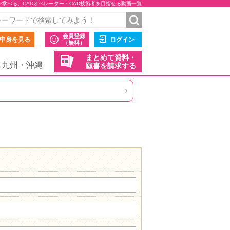
が学べる、CADオペレーター・CAD技術者を目指せる動画一覧
会員登録
中身を見る
ログイン
（無料）
まとめて資料・
九州・沖縄
願書を請求する
›