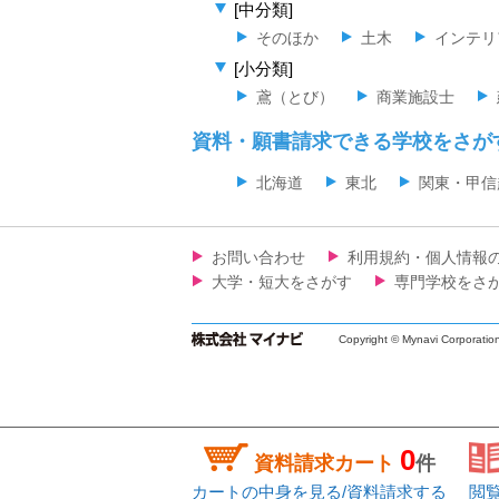
[中分類]
そのほか
土木
インテリ
[小分類]
鳶（とび）
商業施設士
資料・願書請求できる学校をさが
北海道
東北
関東・甲信
お問い合わせ
利用規約・個人情報
大学・短大をさがす
専門学校をさ
Copyright © Mynavi Corporatio
0
資料請求カート
件
カートの中身を見る/資料請求する
閲