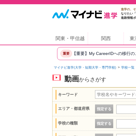
進学の、そ
なりたい「
進路情報ポ
関東・甲信越
関西
東
【重要】My CareerIDへの移行
重要
マイナビ進学(大学・短期大学・専門学校)
学校一覧
動画
からさがす
キーワード
エリア・都道府県
指定する
学校の種類
指定する