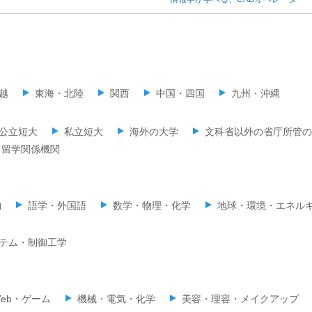
越
東海・北陸
関西
中国・四国
九州・沖縄
公立短大
私立短大
海外の大学
文科省以外の省庁所管の
留学関係機関
物
語学・外国語
数学・物理・化学
地球・環境・エネル
テム・制御工学
eb・ゲーム
機械・電気・化学
美容・理容・メイクアップ