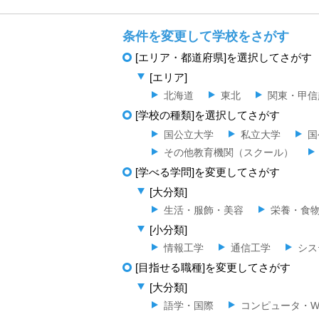
条件を変更して学校をさがす
[エリア・都道府県]を選択してさがす
[エリア]
北海道
東北
関東・甲信
[学校の種類]を選択してさがす
国公立大学
私立大学
国
その他教育機関（スクール）
[学べる学問]を変更してさがす
[大分類]
生活・服飾・美容
栄養・食
[小分類]
情報工学
通信工学
シス
[目指せる職種]を変更してさがす
[大分類]
語学・国際
コンピュータ・W