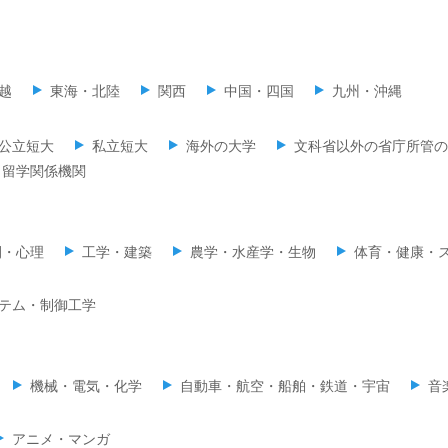
越
東海・北陸
関西
中国・四国
九州・沖縄
公立短大
私立短大
海外の大学
文科省以外の省庁所管の
留学関係機関
間・心理
工学・建築
農学・水産学・生物
体育・健康・
テム・制御工学
機械・電気・化学
自動車・航空・船舶・鉄道・宇宙
音
アニメ・マンガ