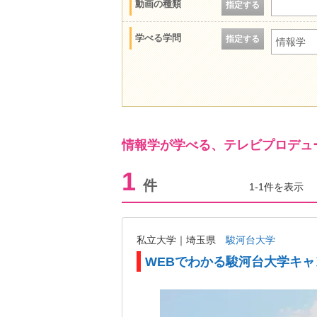
動画の種類
指定する
学べる学問
指定する
情報学
情報学が学べる、テレビプロデュ
1
件
1-1件を表示
私立大学｜埼玉県
駿河台大学
WEBでわかる駿河台大学キ