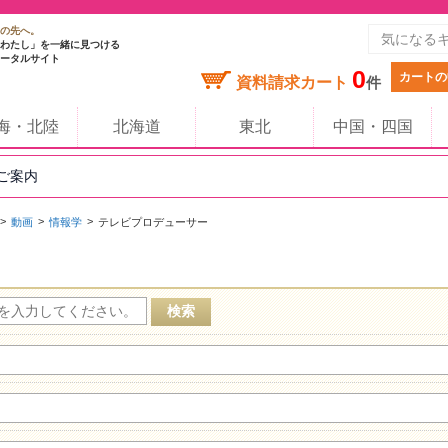
の先へ。
わたし」を一緒に見つける
ータルサイト
0
カートの
資料請求カート
件
海・北陸
北海道
東北
中国・四国
のご案内
動画
情報学
テレビプロデューサー