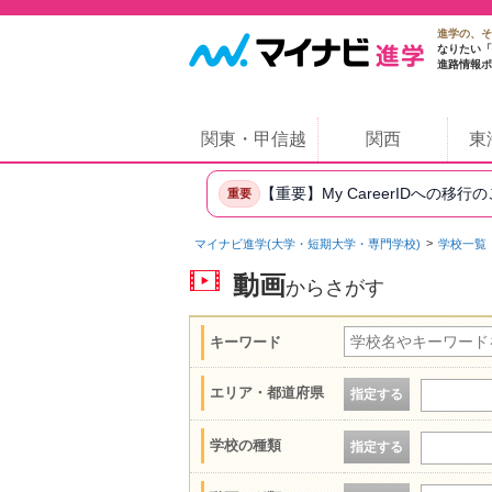
進学の、そ
なりたい「
進路情報ポ
関東・甲信越
関西
東
【重要】My CareerIDへの移行
重要
マイナビ進学(大学・短期大学・専門学校)
学校一覧
動画
からさがす
キーワード
エリア・都道府県
指定する
学校の種類
指定する