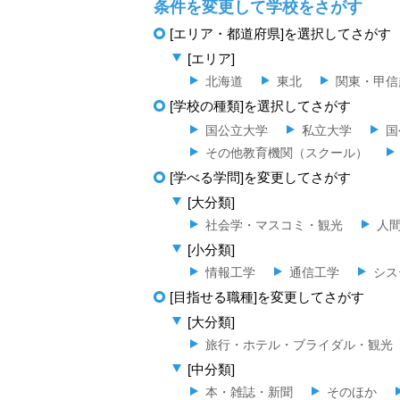
条件を変更して学校をさがす
[エリア・都道府県]を選択してさがす
[エリア]
北海道
東北
関東・甲信
[学校の種類]を選択してさがす
国公立大学
私立大学
国
その他教育機関（スクール）
[学べる学問]を変更してさがす
[大分類]
社会学・マスコミ・観光
人
[小分類]
情報工学
通信工学
シス
[目指せる職種]を変更してさがす
[大分類]
旅行・ホテル・ブライダル・観光
[中分類]
本・雑誌・新聞
そのほか