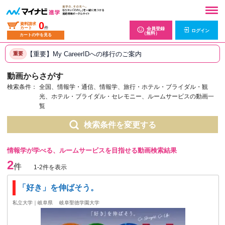
0
資料請求
カート
件
会員登録
ログイン
（無料）
カートの中を見る
【重要】My CareerIDへの移行のご案内
重要
動画からさがす
検索条件：
全国、情報学・通信、情報学、旅行・ホテル・ブライダル・観
光、ホテル・ブライダル・セレモニー、ルームサービスの動画一
覧
検索条件を変更する
情報学が学べる、ルームサービスを目指せる動画検索結果
2
件
1-2件を表示
「好き」を伸ばそう。
私立大学｜岐阜県
岐阜聖徳学園大学