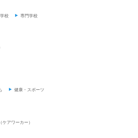
学校
専門学校
リ
も
健康・スポーツ
（ケアワーカー）