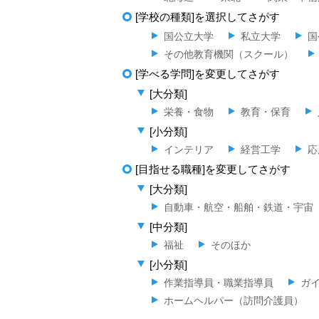
[学校の種類]を選択してさがす
国公立大学
私立大学
国
その他教育機関（スクール）
[学べる学問]を変更してさがす
[大分類]
栄養・食物
教育・保育
[小分類]
インテリア
経営工学
応
[目指せる職種]を変更してさがす
[大分類]
自動車・航空・船舶・鉄道・宇宙
[中分類]
福祉
そのほか
[小分類]
作業指導員・職業指導員
ガ
ホームヘルパー（訪問介護員）