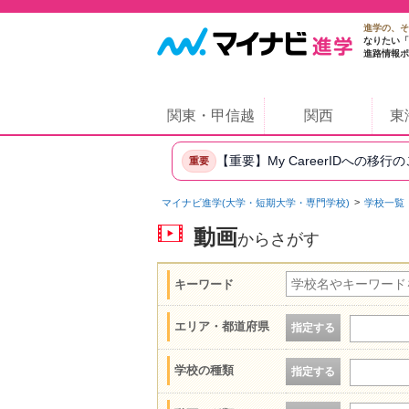
進学の、そ
なりたい「
進路情報ポ
関東・甲信越
関西
東
【重要】My CareerIDへの移行
重要
マイナビ進学(大学・短期大学・専門学校)
学校一覧
動画
からさがす
キーワード
エリア・都道府県
指定する
学校の種類
指定する