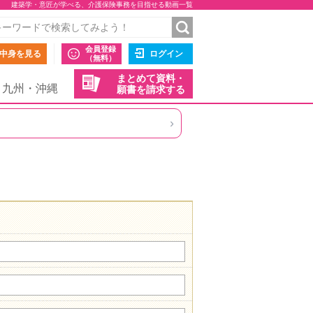
建築学・意匠が学べる、介護保険事務を目指せる動画一覧
会員登録
中身を見る
ログイン
（無料）
まとめて資料・
九州・沖縄
願書を請求する
›