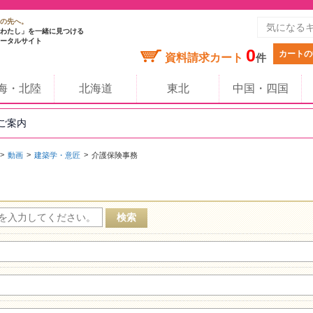
の先へ。
わたし」を一緒に見つける
ータルサイト
0
カートの
資料請求カート
件
海・北陸
北海道
東北
中国・四国
のご案内
動画
建築学・意匠
介護保険事務