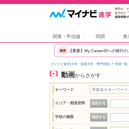
進学の、そ
なりたい「
進路情報ポ
関東・甲信越
関西
東
【重要】My CareerIDへの移行
重要
マイナビ進学(大学・短期大学・専門学校)
学校一覧
動画
からさがす
キーワード
エリア・都道府県
指定する
学校の種類
指定する