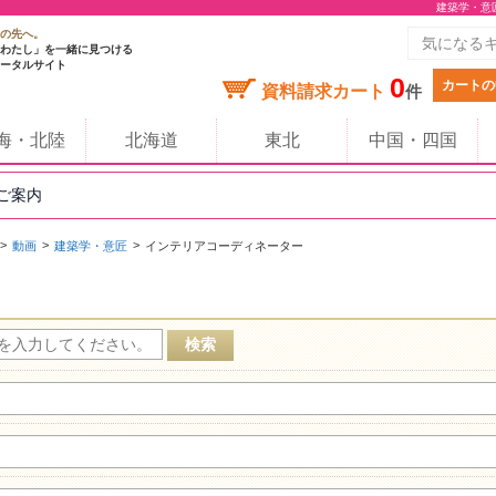
建築学・意
の先へ。
わたし」を一緒に見つける
ータルサイト
0
カートの
資料請求カート
件
海・北陸
北海道
東北
中国・四国
のご案内
動画
建築学・意匠
インテリアコーディネーター