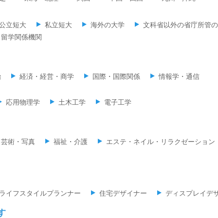
公立短大
私立短大
海外の大学
文科省以外の省庁所管の
留学関係機関
治
経済・経営・商学
国際・国際関係
情報学・通信
応用物理学
土木工学
電子工学
・芸術・写真
福祉・介護
エステ・ネイル・リラクゼーション
ライフスタイルプランナー
住宅デザイナー
ディスプレイデ
す