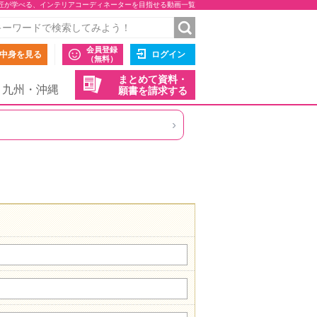
匠が学べる、インテリアコーディネーターを目指せる動画一覧
会員登録
中身を見る
ログイン
（無料）
まとめて資料・
九州・沖縄
願書を請求する
›