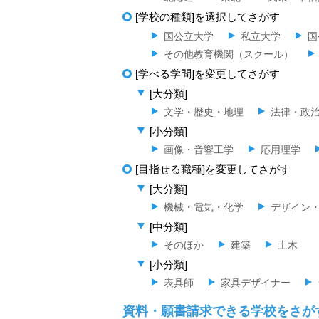
[学校の種類]を選択してさがす
国公立大学
私立大学
国
その他教育機関（スクール）
[学べる学問]を変更してさがす
[大分類]
文学・歴史・地理
法律・政
[小分類]
画像・音響工学
応用理学
[目指せる職種]を変更してさがす
[大分類]
機械・電気・化学
デザイン
[中分類]
そのほか
建築
土木
[小分類]
表具師
家具デザイナー
資料・願書請求できる学校をさが