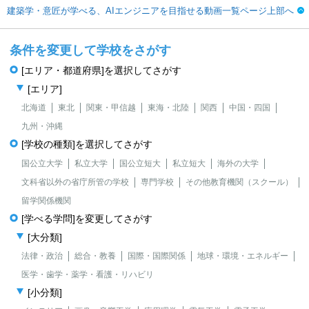
建築学・意匠が学べる、AIエンジニアを目指せる動画一覧ページ上部へ
条件を変更して学校をさがす
[エリア・都道府県]を選択してさがす
[エリア]
北海道
東北
関東・甲信越
東海・北陸
関西
中国・四国
九州・沖縄
[学校の種類]を選択してさがす
国公立大学
私立大学
国公立短大
私立短大
海外の大学
文科省以外の省庁所管の学校
専門学校
その他教育機関（スクール）
留学関係機関
[学べる学問]を変更してさがす
[大分類]
法律・政治
総合・教養
国際・国際関係
地球・環境・エネルギー
医学・歯学・薬学・看護・リハビリ
[小分類]