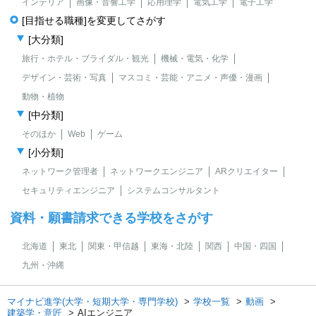
インテリア
画像・音響工学
応用理学
電気工学
電子工学
[目指せる職種]を変更してさがす
[大分類]
旅行・ホテル・ブライダル・観光
機械・電気・化学
デザイン・芸術・写真
マスコミ・芸能・アニメ・声優・漫画
動物・植物
[中分類]
そのほか
Web
ゲーム
[小分類]
ネットワーク管理者
ネットワークエンジニア
ARクリエイター
セキュリティエンジニア
システムコンサルタント
資料・願書請求できる学校をさがす
北海道
東北
関東・甲信越
東海・北陸
関西
中国・四国
九州・沖縄
マイナビ進学(大学・短期大学・専門学校)
学校一覧
動画
建築学・意匠
AIエンジニア