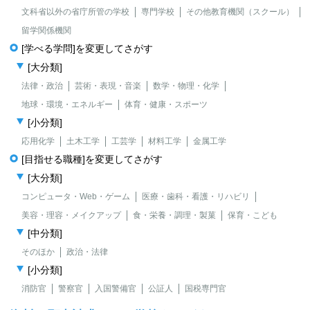
文科省以外の省庁所管の学校
専門学校
その他教育機関（スクール）
留学関係機関
[学べる学問]を変更してさがす
[大分類]
法律・政治
芸術・表現・音楽
数学・物理・化学
地球・環境・エネルギー
体育・健康・スポーツ
[小分類]
応用化学
土木工学
工芸学
材料工学
金属工学
[目指せる職種]を変更してさがす
[大分類]
コンピュータ・Web・ゲーム
医療・歯科・看護・リハビリ
美容・理容・メイクアップ
食・栄養・調理・製菓
保育・こども
[中分類]
そのほか
政治・法律
[小分類]
消防官
警察官
入国警備官
公証人
国税専門官