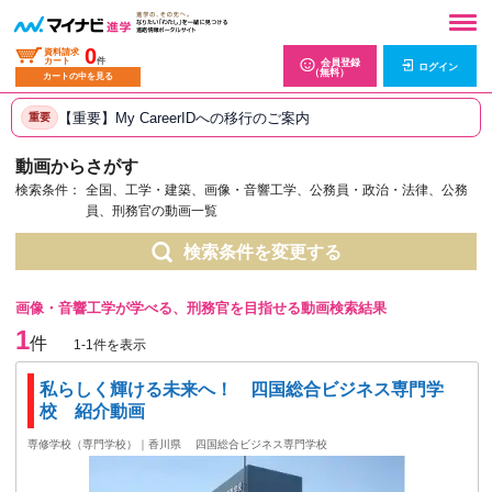
0
資料請求
カート
件
会員登録
ログイン
（無料）
カートの中を見る
【重要】My CareerIDへの移行のご案内
重要
動画からさがす
検索条件：
全国、工学・建築、画像・音響工学、公務員・政治・法律、公務
員、刑務官の動画一覧
検索条件を変更する
画像・音響工学が学べる、刑務官を目指せる動画検索結果
1
件
1-1件を表示
私らしく輝ける未来へ！ 四国総合ビジネス専門学
校 紹介動画
専修学校（専門学校）｜香川県
四国総合ビジネス専門学校