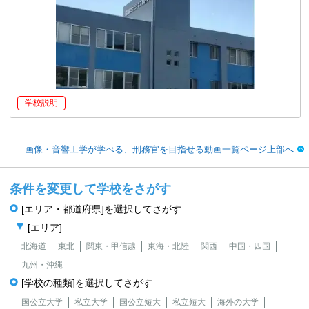
学校説明
画像・音響工学が学べる、刑務官を目指せる動画一覧ページ上部へ
条件を変更して学校をさがす
[エリア・都道府県]を選択してさがす
[エリア]
北海道
東北
関東・甲信越
東海・北陸
関西
中国・四国
九州・沖縄
[学校の種類]を選択してさがす
国公立大学
私立大学
国公立短大
私立短大
海外の大学