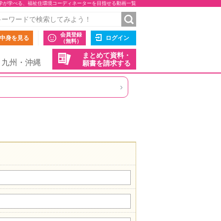
学が学べる、福祉住環境コーディネーターを目指せる動画一覧
会員登録
中身を見る
ログイン
（無料）
まとめて資料・
九州・沖縄
願書を請求する
›