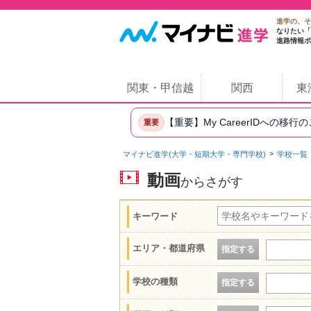
進学の、そ
なりたい「
進路情報ポ
関東・甲信越
関西
東
【重要】My CareerIDへの移行
重要
マイナビ進学(大学・短期大学・専門学校)
学校一覧
動画
からさがす
キーワード
エリア・都道府県
指定する
学校の種類
指定する