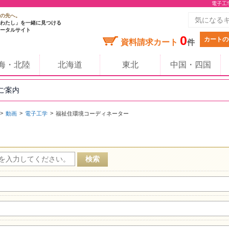
電子工
の先へ。
わたし」を一緒に見つける
ータルサイト
0
カートの
資料請求カート
件
海・北陸
北海道
東北
中国・四国
のご案内
動画
電子工学
福祉住環境コーディネーター