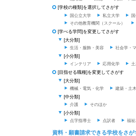
[学校の種類]を選択してさがす
国公立大学
私立大学
国
その他教育機関（スクール）
[学べる学問]を変更してさがす
[大分類]
生活・服飾・美容
社会学・
[小分類]
インテリア
応用化学
土
[目指せる職種]を変更してさがす
[大分類]
機械・電気・化学
建築・土
[中分類]
介護
そのほか
[小分類]
点字指導士
点訳者
福祉
資料・願書請求できる学校をさが