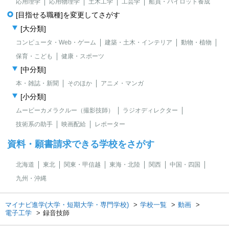
応用理学
応用物理学
土木工学
工芸学
船員・パイロット養成
[目指せる職種]を変更してさがす
[大分類]
コンピュータ・Web・ゲーム
建築・土木・インテリア
動物・植物
保育・こども
健康・スポーツ
[中分類]
本・雑誌・新聞
そのほか
アニメ・マンガ
[小分類]
ムービーカメラクルー（撮影技師）
ラジオディレクター
技術系の助手
映画配給
レポーター
資料・願書請求できる学校をさがす
北海道
東北
関東・甲信越
東海・北陸
関西
中国・四国
九州・沖縄
マイナビ進学(大学・短期大学・専門学校)
学校一覧
動画
電子工学
録音技師