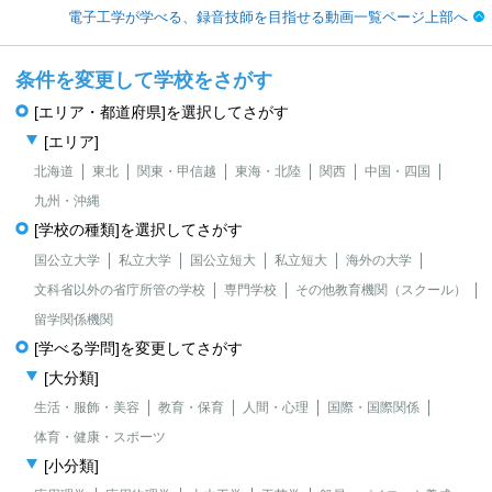
電子工学が学べる、録音技師を目指せる動画一覧ページ上部へ
条件を変更して学校をさがす
[エリア・都道府県]を選択してさがす
[エリア]
北海道
東北
関東・甲信越
東海・北陸
関西
中国・四国
九州・沖縄
[学校の種類]を選択してさがす
国公立大学
私立大学
国公立短大
私立短大
海外の大学
文科省以外の省庁所管の学校
専門学校
その他教育機関（スクール）
留学関係機関
[学べる学問]を変更してさがす
[大分類]
生活・服飾・美容
教育・保育
人間・心理
国際・国際関係
体育・健康・スポーツ
[小分類]