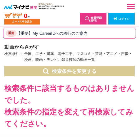
0
資料請求
カート
件
会員登録
ログイン
（無料）
カートの中を見る
【重要】My CareerIDへの移行のご案内
重要
動画からさがす
検索条件：
全国、工学・建築、電子工学、マスコミ・芸能・アニメ・声優・
漫画、映画・テレビ、録音技師の動画一覧
検索条件を変更する
検索条件に該当するものはありません
でした。
検索条件の指定を変えて再検索してみ
てください。