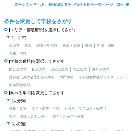
電子工学が学べる、映像編集者を目指せる動画一覧ページ上部へ
条件を変更して学校をさがす
[エリア・都道府県]を選択してさがす
[エリア]
北海道
東北
関東・甲信越
東海・北陸
関西
中国・四国
九州・沖縄
[学校の種類]を選択してさがす
国公立大学
私立大学
国公立短大
私立短大
海外の大学
文科省以外の省庁所管の学校
専門学校
その他教育機関（スクール）
留学関係機関
[学べる学問]を変更してさがす
[大分類]
栄養・食物
文学・歴史・地理
社会学・マスコミ・観光
地球・環境・エネルギー
農学・水産学・生物
[小分類]