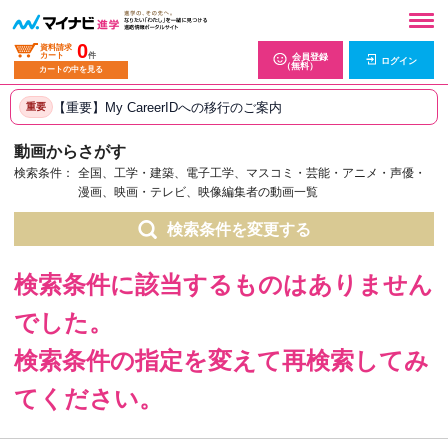
0
資料請求
カート
件
会員登録
ログイン
（無料）
カートの中を見る
【重要】My CareerIDへの移行のご案内
重要
動画からさがす
検索条件：
全国、工学・建築、電子工学、マスコミ・芸能・アニメ・声優・
漫画、映画・テレビ、映像編集者の動画一覧
検索条件を変更する
検索条件に該当するものはありません
でした。
検索条件の指定を変えて再検索してみ
てください。