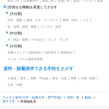
経営工学
応用物理学
電気工学
金属工学
船員・パイロット養成
[目指せる職種]を変更してさがす
[大分類]
語学・国際
建築・土木・インテリア
環境・自然・バイオ
食・栄養・調理・製菓
ビジネス・経営
[中分類]
本・雑誌・新聞
そのほか
アニメ・マンガ
[小分類]
音響スタッフ
録音技師
制作助手
映画宣伝
ラジオ・テレビ放送技術者
資料・願書請求できる学校をさがす
北海道
東北
関東・甲信越
東海・北陸
関西
中国・四国
九州・沖縄
マイナビ進学(大学・短期大学・専門学校)
学校一覧
動画
電子工学
映像編集者