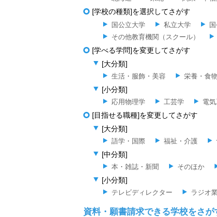
[学校の種類]を選択してさがす
国公立大学
私立大学
国
その他教育機関（スクール）
[学べる学問]を変更してさがす
[大分類]
生活・服飾・美容
栄養・食
[小分類]
応用物理学
工芸学
電気
[目指せる職種]を変更してさがす
[大分類]
語学・国際
福祉・介護
[中分類]
本・雑誌・新聞
そのほか
[小分類]
テレビディレクター
ラジオ
資料・願書請求できる学校をさが