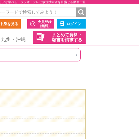
リアが学べる、ラジオ・テレビ放送技術者を目指せる動画一覧
会員登録
中身を見る
ログイン
（無料）
まとめて資料・
九州・沖縄
願書を請求する
›