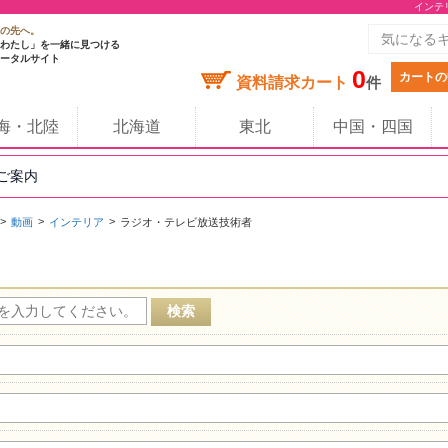
インテ
の先へ。
わたし」を一緒に見つける
ータルサイト
0
カートの
資料請求カート
件
海・北陸
北海道
東北
中国・四国
のご案内
動画
インテリア
ラジオ・テレビ放送技術者