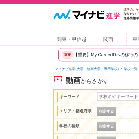
進学の、そ
なりたい「
進路情報ポ
関東・甲信越
関西
東
【重要】My CareerIDへの移行
重要
マイナビ進学(大学・短期大学・専門学校)
学校一覧
動画
からさがす
キーワード
エリア・都道府県
指定する
学校の種類
指定する