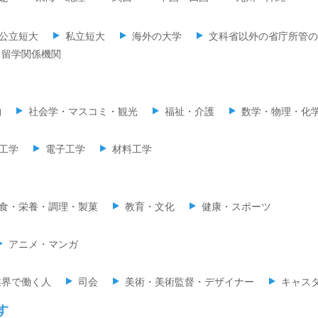
公立短大
私立短大
海外の大学
文科省以外の省庁所管の
留学関係機関
物
社会学・マスコミ・観光
福祉・介護
数学・物理・化
工学
電子工学
材料工学
食・栄養・調理・製菓
教育・文化
健康・スポーツ
アニメ・マンガ
業界で働く人
司会
美術・美術監督・デザイナー
キャス
す