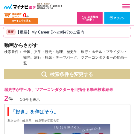
0
資料請求
カート
件
会員登録
ログイン
（無料）
カートの中を見る
【重要】My CareerIDへの移行のご案内
重要
動画からさがす
検索条件：
全国、文学・歴史・地理、歴史学、旅行・ホテル・ブライダル・
観光、旅行・観光・テーマパーク、ツアーコンダクターの動画一
覧
検索条件を変更する
歴史学が学べる、ツアーコンダクターを目指せる動画検索結果
2
件
1-2件を表示
「好き」を伸ばそう。
私立大学｜岐阜県
岐阜聖徳学園大学