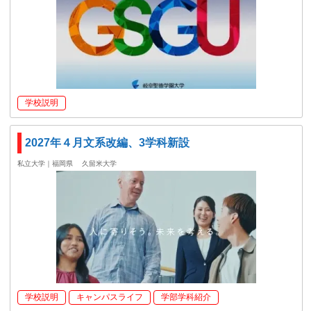
学校説明
2027年４月文系改編、3学科新設
私立大学｜福岡県
久留米大学
学校説明
キャンパスライフ
学部学科紹介