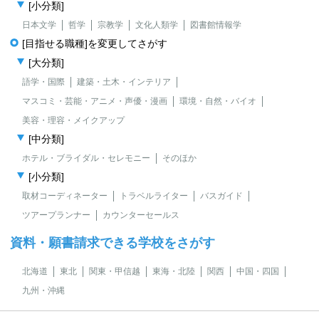
[小分類]
日本文学
哲学
宗教学
文化人類学
図書館情報学
[目指せる職種]を変更してさがす
[大分類]
語学・国際
建築・土木・インテリア
マスコミ・芸能・アニメ・声優・漫画
環境・自然・バイオ
美容・理容・メイクアップ
[中分類]
ホテル・ブライダル・セレモニー
そのほか
[小分類]
取材コーディネーター
トラベルライター
バスガイド
ツアープランナー
カウンターセールス
資料・願書請求できる学校をさがす
北海道
東北
関東・甲信越
東海・北陸
関西
中国・四国
九州・沖縄