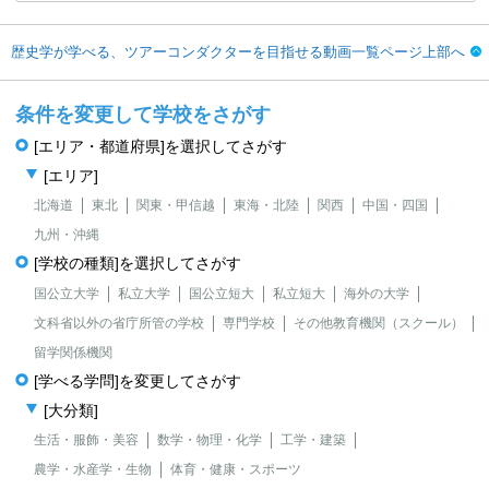
歴史学が学べる、ツアーコンダクターを目指せる動画一覧ページ上部へ
条件を変更して学校をさがす
[エリア・都道府県]を選択してさがす
[エリア]
北海道
東北
関東・甲信越
東海・北陸
関西
中国・四国
九州・沖縄
[学校の種類]を選択してさがす
国公立大学
私立大学
国公立短大
私立短大
海外の大学
文科省以外の省庁所管の学校
専門学校
その他教育機関（スクール）
留学関係機関
[学べる学問]を変更してさがす
[大分類]
生活・服飾・美容
数学・物理・化学
工学・建築
農学・水産学・生物
体育・健康・スポーツ