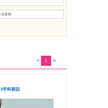
企画業務
1
学
、3学科新設