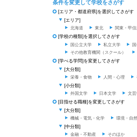
条件を変更して学校をさがす
[エリア・都道府県]を選択してさがす
[エリア]
北海道
東北
関東・甲信
[学校の種類]を選択してさがす
国公立大学
私立大学
国
その他教育機関（スクール）
[学べる学問]を変更してさがす
[大分類]
栄養・食物
人間・心理
[小分類]
外国文学
日本文学
文芸
[目指せる職種]を変更してさがす
[大分類]
機械・電気・化学
環境・自
[中分類]
金融・不動産
そのほか