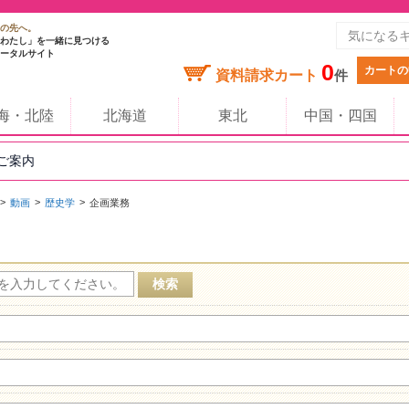
の先へ。
わたし」を一緒に見つける
ータルサイト
0
カートの
資料請求カート
件
海・北陸
北海道
東北
中国・四国
のご案内
動画
歴史学
企画業務