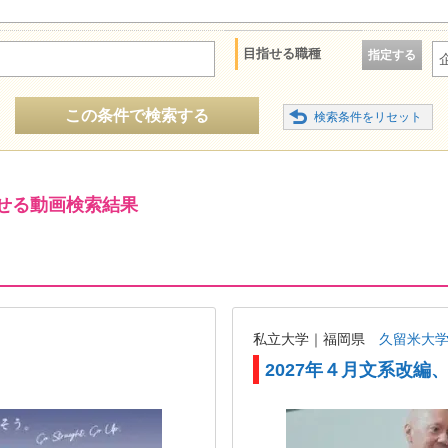
目指せる職種
指定する
この条件で検索する
せる動画検索結果
私立大学｜福岡県
久留米大
2027年４月文系改編