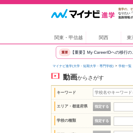
進学の、そ
なりたい「
進路情報ポ
関東・甲信越
関西
東
【重要】My CareerIDへの移行
重要
マイナビ進学(大学・短期大学・専門学校)
学校一覧
動画
からさがす
キーワード
エリア・都道府県
指定する
学校の種類
指定する