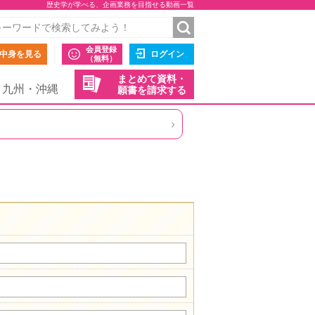
歴史学が学べる、企画業務を目指せる動画一覧
会員登録
中身を見る
ログイン
（無料）
まとめて資料・
九州・沖縄
願書を請求する
›