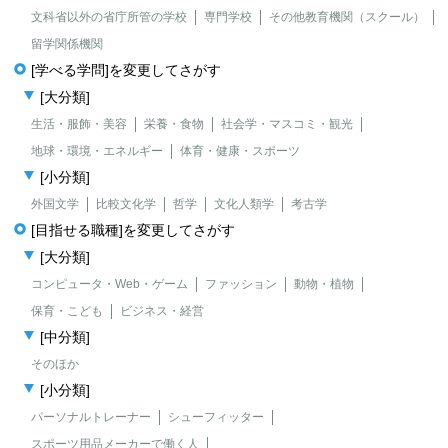
文科省以外の省庁所管の学校
専門学校
その他教育機関（スクール）
留学関係機関
[学べる学問]を変更してさがす
[大分類]
生活・服飾・美容
栄養・食物
社会学・マスコミ・観光
地球・環境・エネルギー
体育・健康・スポーツ
[小分類]
外国文学
比較文化学
哲学
文化人類学
考古学
[目指せる職種]を変更してさがす
[大分類]
コンピュータ・Web・ゲーム
ファッション
動物・植物
保育・こども
ビジネス・経営
[中分類]
そのほか
[小分類]
パーソナルトレーナー
シューフィッター
スポーツ用品メーカーで働く人