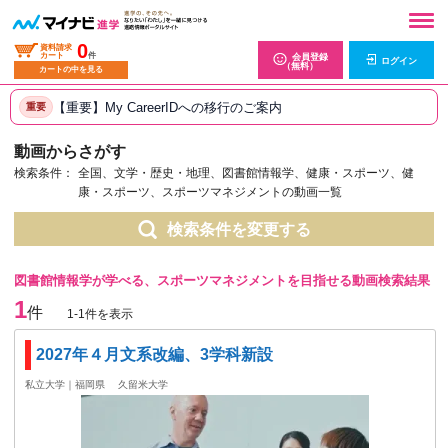
0
資料請求
カート
件
会員登録
ログイン
（無料）
カートの中を見る
【重要】My CareerIDへの移行のご案内
重要
動画からさがす
検索条件：
全国、文学・歴史・地理、図書館情報学、健康・スポーツ、健
康・スポーツ、スポーツマネジメントの動画一覧
検索条件を変更する
図書館情報学が学べる、スポーツマネジメントを目指せる動画検索結果
1
件
1-1件を表示
2027年４月文系改編、3学科新設
私立大学｜福岡県
久留米大学