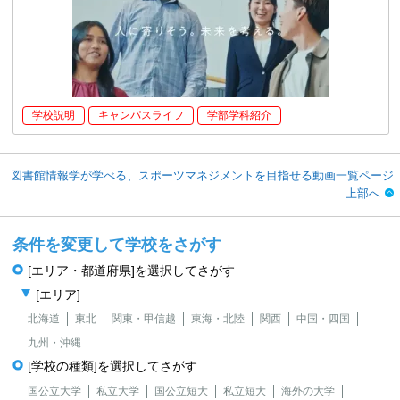
学校説明
キャンパスライフ
学部学科紹介
図書館情報学が学べる、スポーツマネジメントを目指せる動画一覧ページ
上部へ
条件を変更して学校をさがす
[エリア・都道府県]を選択してさがす
[エリア]
北海道
東北
関東・甲信越
東海・北陸
関西
中国・四国
九州・沖縄
[学校の種類]を選択してさがす
国公立大学
私立大学
国公立短大
私立短大
海外の大学