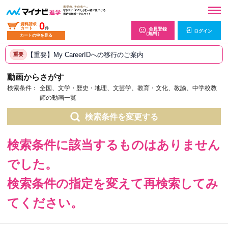
0
資料請求
カート
件
会員登録
ログイン
（無料）
カートの中を見る
【重要】My CareerIDへの移行のご案内
重要
動画からさがす
検索条件：
全国、文学・歴史・地理、文芸学、教育・文化、教諭、中学校教
師の動画一覧
検索条件を変更する
検索条件に該当するものはありません
でした。
検索条件の指定を変えて再検索してみ
てください。