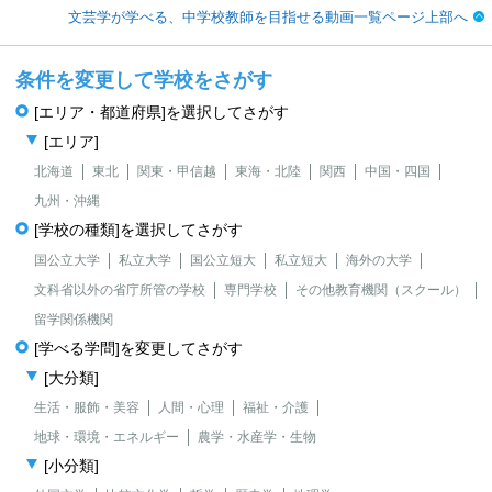
文芸学が学べる、中学校教師を目指せる動画一覧ページ上部へ
条件を変更して学校をさがす
[エリア・都道府県]を選択してさがす
[エリア]
北海道
東北
関東・甲信越
東海・北陸
関西
中国・四国
九州・沖縄
[学校の種類]を選択してさがす
国公立大学
私立大学
国公立短大
私立短大
海外の大学
文科省以外の省庁所管の学校
専門学校
その他教育機関（スクール）
留学関係機関
[学べる学問]を変更してさがす
[大分類]
生活・服飾・美容
人間・心理
福祉・介護
地球・環境・エネルギー
農学・水産学・生物
[小分類]