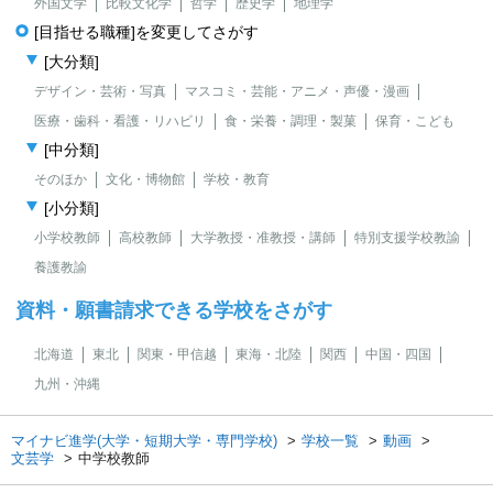
外国文学
比較文化学
哲学
歴史学
地理学
[目指せる職種]を変更してさがす
[大分類]
デザイン・芸術・写真
マスコミ・芸能・アニメ・声優・漫画
医療・歯科・看護・リハビリ
食・栄養・調理・製菓
保育・こども
[中分類]
そのほか
文化・博物館
学校・教育
[小分類]
小学校教師
高校教師
大学教授・准教授・講師
特別支援学校教諭
養護教諭
資料・願書請求できる学校をさがす
北海道
東北
関東・甲信越
東海・北陸
関西
中国・四国
九州・沖縄
マイナビ進学(大学・短期大学・専門学校)
学校一覧
動画
文芸学
中学校教師