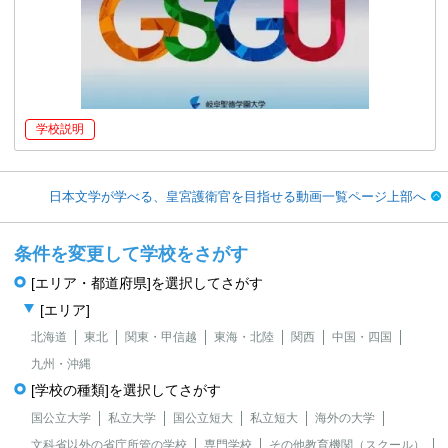
学校説明
日本文学が学べる、皇宮護衛官を目指せる動画一覧ページ上部へ
条件を変更して学校をさがす
[エリア・都道府県]を選択してさがす
[エリア]
北海道
東北
関東・甲信越
東海・北陸
関西
中国・四国
九州・沖縄
[学校の種類]を選択してさがす
国公立大学
私立大学
国公立短大
私立短大
海外の大学
文科省以外の省庁所管の学校
専門学校
その他教育機関（スクール）