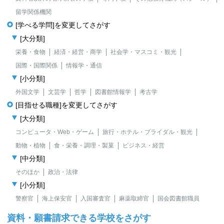
留学関係機関
[学べる学問]を変更してさがす
[大分類]
栄養・食物
経済・経営・商学
社会学・マスコミ・観光
国際・国際関係
情報学・通信
[小分類]
外国文学
文芸学
哲学
図書館情報学
考古学
[目指せる職種]を変更してさがす
[大分類]
コンピュータ・Web・ゲーム
旅行・ホテル・ブライダル・観光
動物・植物
食・栄養・調理・製菓
ビジネス・経営
[中分類]
そのほか
政治・法律
[小分類]
警察官
海上保安官
入国審査官
麻薬取締官
国会図書館職員
資料・願書請求できる学校をさがす