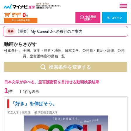
0
資料請求
カート
件
会員登録
ログイン
（無料）
カートの中を見る
【重要】My CareerIDへの移行のご案内
重要
動画からさがす
検索条件：
全国、文学・歴史・地理、日本文学、公務員・政治・法律、公務
員、皇宮護衛官の動画一覧
検索条件を変更する
日本文学が学べる、皇宮護衛官を目指せる動画検索結果
1
件
1-1件を表示
「好き」を伸ばそう。
私立大学｜岐阜県
岐阜聖徳学園大学