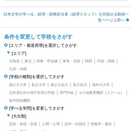
日本文学が学べる、経理・財務担当者（経理スタッフ）を目指せる動画一
覧ページ上部へ
条件を変更して学校をさがす
[エリア・都道府県]を選択してさがす
[エリア]
北海道
東北
関東・甲信越
東海・北陸
関西
中国・四国
九州・沖縄
[学校の種類]を選択してさがす
国公立大学
私立大学
国公立短大
私立短大
海外の大学
文科省以外の省庁所管の学校
専門学校
その他教育機関（スクール）
留学関係機関
[学べる学問]を変更してさがす
[大分類]
芸術・表現・音楽
人間・心理
語学・外国語
情報学・通信