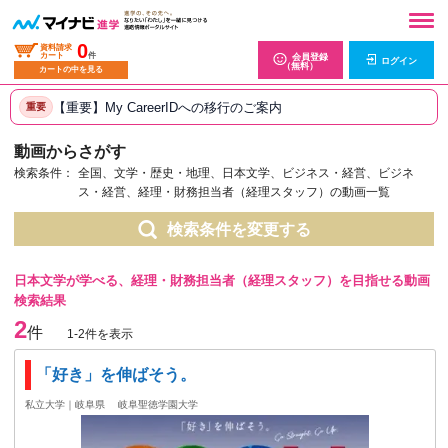
0
資料請求
カート
件
会員登録
ログイン
（無料）
カートの中を見る
【重要】My CareerIDへの移行のご案内
重要
動画からさがす
検索条件：
全国、文学・歴史・地理、日本文学、ビジネス・経営、ビジネ
ス・経営、経理・財務担当者（経理スタッフ）の動画一覧
検索条件を変更する
日本文学が学べる、経理・財務担当者（経理スタッフ）を目指せる動画
検索結果
2
件
1-2件を表示
「好き」を伸ばそう。
私立大学｜岐阜県
岐阜聖徳学園大学