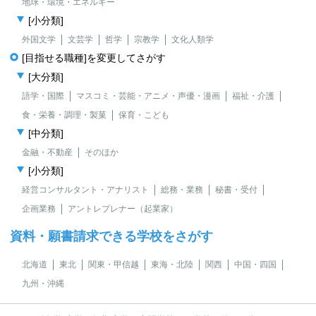
地球・環境・エネルギー
[小分類]
外国文学
文芸学
哲学
宗教学
文化人類学
[目指せる職種]を変更してさがす
[大分類]
語学・国際
マスコミ・芸能・アニメ・声優・漫画
福祉・介護
食・栄養・調理・製菓
保育・こども
[中分類]
金融・不動産
そのほか
[小分類]
経営コンサルタント・アナリスト
総務・業務
秘書・受付
企画業務
アントレプレナー（起業家）
資料・願書請求できる学校をさがす
北海道
東北
関東・甲信越
東海・北陸
関西
中国・四国
九州・沖縄