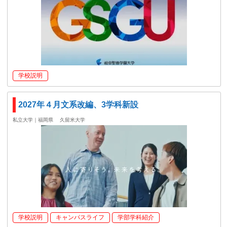
学校説明
2027年４月文系改編、3学科新設
私立大学｜福岡県
久留米大学
学校説明
キャンパスライフ
学部学科紹介