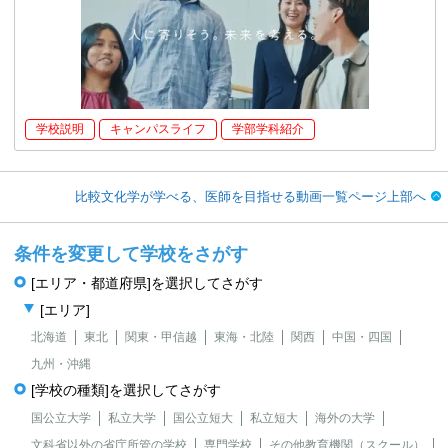
学校説明
キャンパスライフ
学部学科紹介
比較文化学が学べる、医師を目指せる動画一覧ページ上部へ
条件を変更して学校をさがす
[エリア・都道府県]を選択してさがす
[エリア]
北海道
東北
関東・甲信越
東海・北陸
関西
中国・四国
九州・沖縄
[学校の種類]を選択してさがす
国公立大学
私立大学
国公立短大
私立短大
海外の大学
文科省以外の省庁所管の学校
専門学校
その他教育機関（スクール）