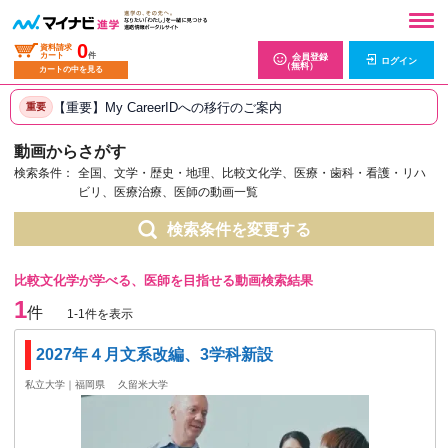
0
資料請求
カート
件
会員登録
ログイン
（無料）
カートの中を見る
【重要】My CareerIDへの移行のご案内
重要
動画からさがす
検索条件：
全国、文学・歴史・地理、比較文化学、医療・歯科・看護・リハ
ビリ、医療治療、医師の動画一覧
検索条件を変更する
比較文化学が学べる、医師を目指せる動画検索結果
1
件
1-1件を表示
2027年４月文系改編、3学科新設
私立大学｜福岡県
久留米大学