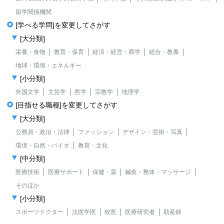
留学関係機関
[学べる学問]を変更してさがす
[大分類]
栄養・食物
教育・保育
経済・経営・商学
総合・教養
地球・環境・エネルギー
[小分類]
外国文学
文芸学
哲学
宗教学
地理学
[目指せる職種]を変更してさがす
[大分類]
公務員・政治・法律
ファッション
デザイン・芸術・写真
環境・自然・バイオ
教育・文化
[中分類]
医療技術
医療サポート
保健・薬
鍼灸・整体・マッサージ
そのほか
[小分類]
スポーツドクター
法医学医
校医
医療研究者
助産師