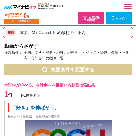
0
資料請求
カート
件
会員登録
ログイン
（無料）
カートの中を見る
【重要】My CareerIDへの移行のご案内
重要
動画からさがす
検索条件：
全国、文学・歴史・地理、地理学、ビジネス・経営、金融・不動
産、会計参与の動画一覧
検索条件を変更する
地理学が学べる、会計参与を目指せる動画検索結果
1
件
1-1件を表示
「好き」を伸ばそう。
私立大学｜岐阜県
岐阜聖徳学園大学