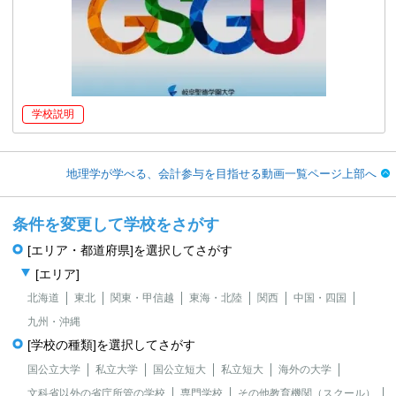
学校説明
地理学が学べる、会計参与を目指せる動画一覧ページ上部へ
条件を変更して学校をさがす
[エリア・都道府県]を選択してさがす
[エリア]
北海道
東北
関東・甲信越
東海・北陸
関西
中国・四国
九州・沖縄
[学校の種類]を選択してさがす
国公立大学
私立大学
国公立短大
私立短大
海外の大学
文科省以外の省庁所管の学校
専門学校
その他教育機関（スクール）