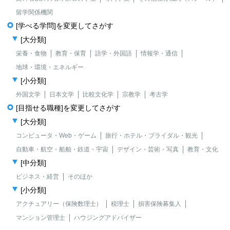
留学関係機関
[学べる学問]を変更してさがす
[大分類]
栄養・食物
教育・保育
語学・外国語
情報学・通信
地球・環境・エネルギー
[小分類]
外国文学
日本文学
比較文化学
宗教学
考古学
[目指せる職種]を変更してさがす
[大分類]
コンピュータ・Web・ゲーム
旅行・ホテル・ブライダル・観光
自動車・航空・船舶・鉄道・宇宙
デザイン・芸術・写真
教育・文化
[中分類]
ビジネス・経営
そのほか
[小分類]
アクチュアリー（保険数理士）
税理士
損害保険募集人
マンション管理士
ハウジングアドバイザー