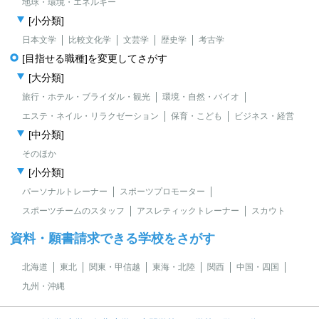
地球・環境・エネルギー
[小分類]
日本文学
比較文化学
文芸学
歴史学
考古学
[目指せる職種]を変更してさがす
[大分類]
旅行・ホテル・ブライダル・観光
環境・自然・バイオ
エステ・ネイル・リラクゼーション
保育・こども
ビジネス・経営
[中分類]
そのほか
[小分類]
パーソナルトレーナー
スポーツプロモーター
スポーツチームのスタッフ
アスレティックトレーナー
スカウト
資料・願書請求できる学校をさがす
北海道
東北
関東・甲信越
東海・北陸
関西
中国・四国
九州・沖縄