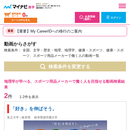
0
資料請求
カート
件
会員登録
ログイン
（無料）
カートの中を見る
【重要】My CareerIDへの移行のご案内
重要
動画からさがす
検索条件：
全国、文学・歴史・地理、地理学、健康・スポーツ、健康・スポ
ーツ、スポーツ用品メーカーで働く人の動画一覧
検索条件を変更する
地理学が学べる、スポーツ用品メーカーで働く人を目指せる動画検索結
果
2
件
1-2件を表示
「好き」を伸ばそう。
私立大学｜岐阜県
岐阜聖徳学園大学