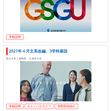
学校説明
2027年４月文系改編、3学科新設
私立大学｜福岡県
久留米大学
学校説明
キャンパスライフ
学部学科紹介