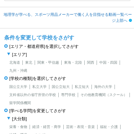
地理学が学べる、スポーツ用品メーカーで働く人を目指せる動画一覧ペー
ジ上部へ
条件を変更して学校をさがす
[エリア・都道府県]を選択してさがす
[エリア]
北海道
東北
関東・甲信越
東海・北陸
関西
中国・四国
九州・沖縄
[学校の種類]を選択してさがす
国公立大学
私立大学
国公立短大
私立短大
海外の大学
文科省以外の省庁所管の学校
専門学校
その他教育機関（スクール）
留学関係機関
[学べる学問]を変更してさがす
[大分類]
栄養・食物
経済・経営・商学
芸術・表現・音楽
福祉・介護