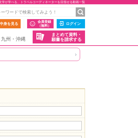
文学が学べる、トラベルコーディネーターを目指せる動画一覧
会員登録
中身を見る
ログイン
（無料）
まとめて資料・
九州・沖縄
願書を請求する
›