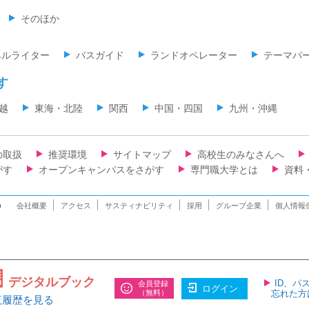
そのほか
ベルライター
バスガイド
ランドオペレーター
テーマパ
す
越
東海・北陸
関西
中国・四国
九州・沖縄
の取扱
推奨環境
サイトマップ
高校生のみなさんへ
がす
オープンキャンパスをさがす
専門職大学とは
資料
n
会社概要
アクセス
サスティナビリティ
採用
グループ企業
個人情報
デジタルブック
ID、パ
会員登録
ログイン
（無料）
忘れた方
覧履歴を見る