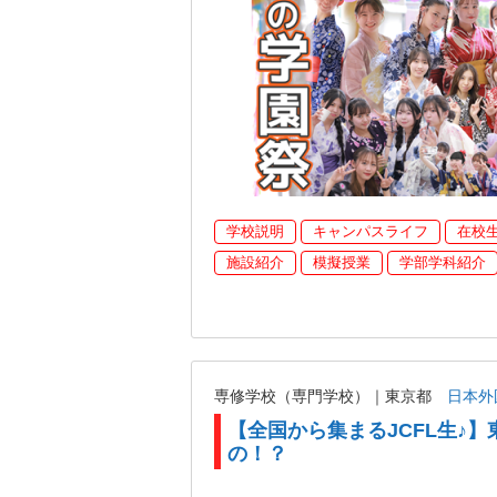
学校説明
キャンパスライフ
在校
施設紹介
模擬授業
学部学科紹介
専修学校（専門学校）｜東京都
日本外
【全国から集まるJCFL生♪】
の！？