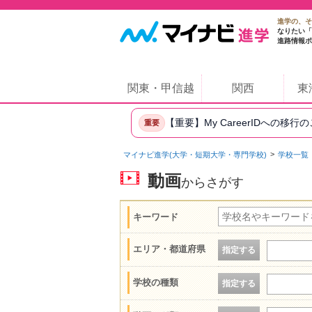
進学の、そ
なりたい「
進路情報ポ
関東・甲信越
関西
東
【重要】My CareerIDへの移行
重要
マイナビ進学(大学・短期大学・専門学校)
学校一覧
動画
からさがす
キーワード
エリア・都道府県
指定する
学校の種類
指定する