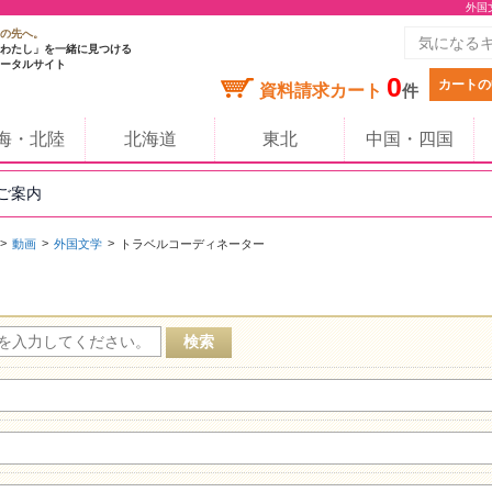
外国
の先へ。
わたし」を一緒に見つける
ータルサイト
0
カートの
資料請求カート
件
海・北陸
北海道
東北
中国・四国
のご案内
動画
外国文学
トラベルコーディネーター