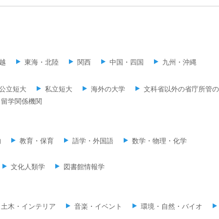
越
東海・北陸
関西
中国・四国
九州・沖縄
公立短大
私立短大
海外の大学
文科省以外の省庁所管の
留学関係機関
物
教育・保育
語学・外国語
数学・物理・化学
文化人類学
図書館情報学
・土木・インテリア
音楽・イベント
環境・自然・バイオ