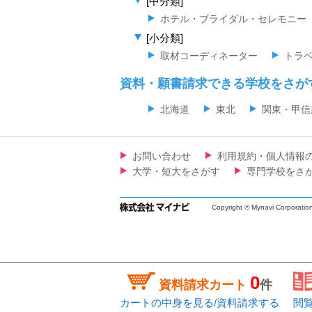
[中分類]
ホテル・ブライダル・セレモニー
[小分類]
取材コーディネーター
トラ
資料・願書請求できる学校をさが
北海道
東北
関東・甲信
お問い合わせ
利用規約・個人情報
大学・短大をさがす
専門学校をさ
Copyright © Mynavi Corporatio
0
資料請求カート
件
カートの中身を見る/資料請求する
閲