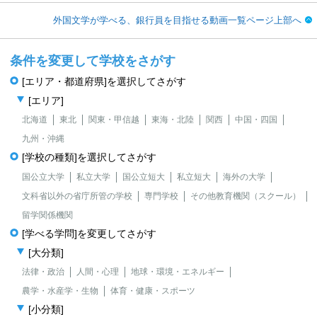
外国文学が学べる、銀行員を目指せる動画一覧ページ上部へ
条件を変更して学校をさがす
[エリア・都道府県]を選択してさがす
[エリア]
北海道
東北
関東・甲信越
東海・北陸
関西
中国・四国
九州・沖縄
[学校の種類]を選択してさがす
国公立大学
私立大学
国公立短大
私立短大
海外の大学
文科省以外の省庁所管の学校
専門学校
その他教育機関（スクール）
留学関係機関
[学べる学問]を変更してさがす
[大分類]
法律・政治
人間・心理
地球・環境・エネルギー
農学・水産学・生物
体育・健康・スポーツ
[小分類]