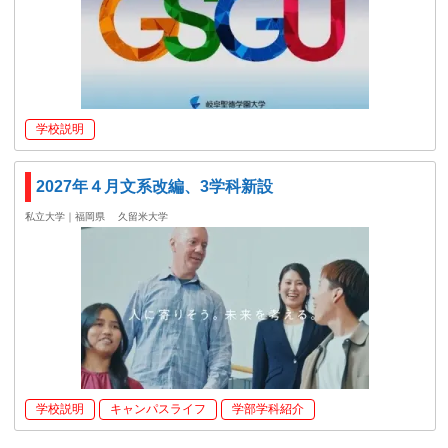
学校説明
2027年４月文系改編、3学科新設
私立大学｜福岡県
久留米大学
学校説明
キャンパスライフ
学部学科紹介