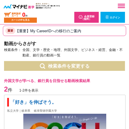
0
資料請求
カート
件
会員登録
ログイン
（無料）
カートの中を見る
【重要】My CareerIDへの移行のご案内
重要
動画からさがす
検索条件：
全国、文学・歴史・地理、外国文学、ビジネス・経営、金融・不
動産、銀行員の動画一覧
検索条件を変更する
外国文学が学べる、銀行員を目指せる動画検索結果
2
件
1-2件を表示
「好き」を伸ばそう。
私立大学｜岐阜県
岐阜聖徳学園大学