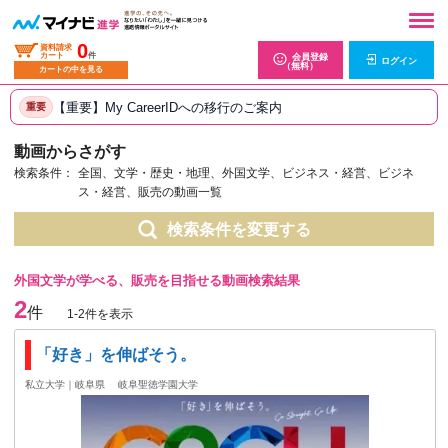
0
資料請求
カート
件
会員登録
ログイン
（無料）
カートの中を見る
【重要】My CareerIDへの移行のご案内
重要
動画からさがす
検索条件：
全国、文学・歴史・地理、外国文学、ビジネス・経営、ビジネ
ス・経営、販売の動画一覧
検索条件を変更する
外国文学が学べる、販売を目指せる動画検索結果
2
件
1-2件を表示
「好き」を伸ばそう。
私立大学｜岐阜県
岐阜聖徳学園大学