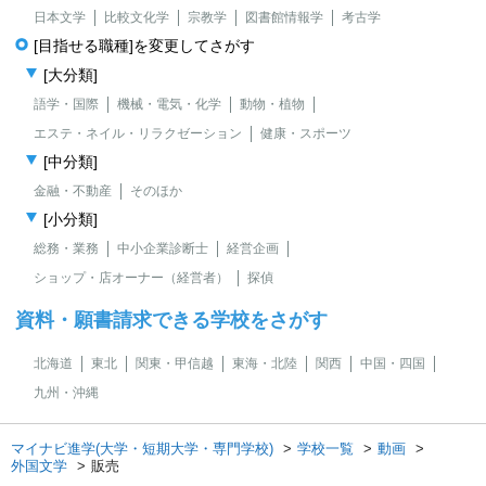
日本文学
比較文化学
宗教学
図書館情報学
考古学
[目指せる職種]を変更してさがす
[大分類]
語学・国際
機械・電気・化学
動物・植物
エステ・ネイル・リラクゼーション
健康・スポーツ
[中分類]
金融・不動産
そのほか
[小分類]
総務・業務
中小企業診断士
経営企画
ショップ・店オーナー（経営者）
探偵
資料・願書請求できる学校をさがす
北海道
東北
関東・甲信越
東海・北陸
関西
中国・四国
九州・沖縄
マイナビ進学(大学・短期大学・専門学校)
学校一覧
動画
外国文学
販売