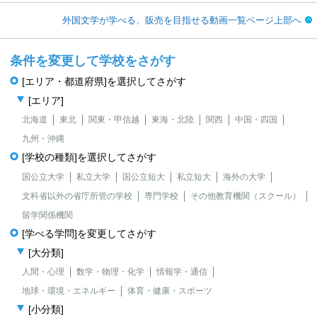
外国文学が学べる、販売を目指せる動画一覧ページ上部へ
条件を変更して学校をさがす
[エリア・都道府県]を選択してさがす
[エリア]
北海道
東北
関東・甲信越
東海・北陸
関西
中国・四国
九州・沖縄
[学校の種類]を選択してさがす
国公立大学
私立大学
国公立短大
私立短大
海外の大学
文科省以外の省庁所管の学校
専門学校
その他教育機関（スクール）
留学関係機関
[学べる学問]を変更してさがす
[大分類]
人間・心理
数学・物理・化学
情報学・通信
地球・環境・エネルギー
体育・健康・スポーツ
[小分類]