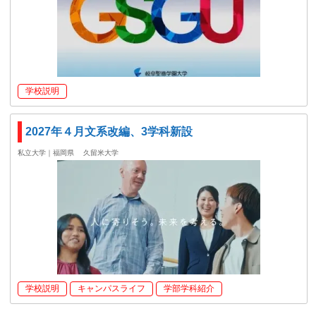
学校説明
2027年４月文系改編、3学科新設
私立大学｜福岡県
久留米大学
学校説明
キャンパスライフ
学部学科紹介