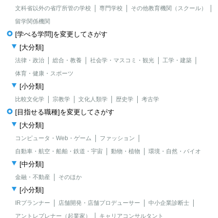
文科省以外の省庁所管の学校
専門学校
その他教育機関（スクール）
留学関係機関
[学べる学問]を変更してさがす
[大分類]
法律・政治
総合・教養
社会学・マスコミ・観光
工学・建築
体育・健康・スポーツ
[小分類]
比較文化学
宗教学
文化人類学
歴史学
考古学
[目指せる職種]を変更してさがす
[大分類]
コンピュータ・Web・ゲーム
ファッション
自動車・航空・船舶・鉄道・宇宙
動物・植物
環境・自然・バイオ
[中分類]
金融・不動産
そのほか
[小分類]
IRプランナー
店舗開発・店舗プロデューサー
中小企業診断士
アントレプレナー（起業家）
キャリアコンサルタント