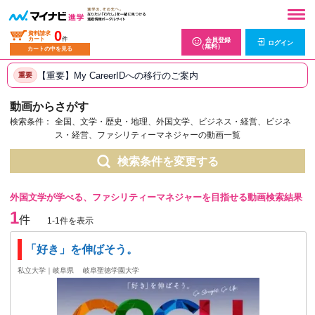
0
資料請求
カート
件
会員登録
ログイン
（無料）
カートの中を見る
【重要】My CareerIDへの移行のご案内
重要
動画からさがす
検索条件：
全国、文学・歴史・地理、外国文学、ビジネス・経営、ビジネ
ス・経営、ファシリティーマネジャーの動画一覧
検索条件を変更する
外国文学が学べる、ファシリティーマネジャーを目指せる動画検索結果
1
件
1-1件を表示
「好き」を伸ばそう。
私立大学｜岐阜県
岐阜聖徳学園大学